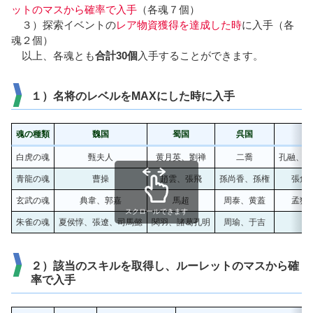
ットのマスから確率で入手
（各魂７個）
３）探索イベントの
レア物資獲得を達成した時
に入手（各
魂２個）
以上、各魂とも
合計30個
入手することができます。
１）名将のレベルをMAXにした時に入手
魂の種類
魏国
蜀国
呉国
群
白虎の魂
甄夫人
黄月英、劉禅
二喬
孔融、貂
青龍の魂
曹操
趙雲、張飛
孫尚香、孫権
張角
玄武の魂
典韋、郭嘉
馬超
周泰、黄蓋
孟獲
スクロールできます
朱雀の魂
夏侯惇、張遼、司馬懿
関羽、諸葛孔明
周瑜、于吉
２）該当のスキルを取得し、ルーレットのマスから確
率で入手