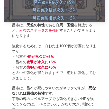
呂布は、
天竺の特性
である
白馬・玉龍
を解放する
と、
呂布の
ステータスを強化
することができるよう
になります。
強化するためには、白おたま1000個が必要になりま
すが、
・呂布の
HPが永久に+5％
・呂布の
攻撃が永久に+5％
・呂布の
防御が永久に+5％
と３つの強化が得られますので、絶対に強化してお
きましょう。
呂布は、呂布が死にやすいのがネックですが、
死な
なければ最強の特性
です。
丁原の魂のレベルアップでも強化できないHPを強
化できるのは、5％とはいえ、かなり大きい強化で