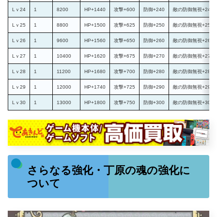
Lｖ24
1
8200
HP+1440
攻撃+600
防御+240
敵の防御無視+24％
Lｖ25
1
8800
HP+1500
攻撃+625
防御+250
敵の防御無視+25％
Lｖ26
1
9600
HP+1560
攻撃+650
防御+260
敵の防御無視+26％
Lｖ27
1
10400
HP+1620
攻撃+675
防御+270
敵の防御無視+27％
Lｖ28
1
11200
HP+1680
攻撃+700
防御+280
敵の防御無視+28％
Lｖ29
1
12000
HP+1740
攻撃+725
防御+290
敵の防御無視+29％
Lｖ30
1
13000
HP+1800
攻撃+750
防御+300
敵の防御無視+30％
さらなる強化・丁原の魂の強化に
ついて