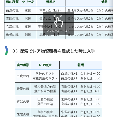
魂の種類
ツリー名
情報名
効果
白虎の魂
蜀国
本草Lv1（Lv2）
農地マスから0.5％（1％）の確率
青龍の魂
呉国
鍛造Lv1（Lv2）
鍛冶マスから0.5％（1％）の確率
玄武の魂
蜀国
平準令Lv1（Lv2）
市場マスから0.5％（1％）の確率
スクロールできます
朱雀の魂
魏国
馬喰Lv1（Lv2）
厩舎マスから0.5％（1％）の確率
３）探索でレア物資獲得を達成した時に入手
魂の種類
レア物資
報酬
洛神のギフト
白虎の魂+1、白おたま+400
白虎の魂
水鏡先生のギフト
白虎の魂+1、白おたま+300
校刀長衛の荷物
青龍の魂+1、白おたま+200
青龍の魂
荆州水軍の輜重
青龍の魂+1、白おたま+400
山越の秘宝
玄武の魂+1、白おたま+300
玄武の魂
藤甲の宝箱
玄武の魂+1、白おたま+300
烏桓の秘宝
朱雀の魂+1、白おたま+150
朱雀の魂
西涼鉄騎の馬用鞄
朱雀の魂+1、白おたま+400