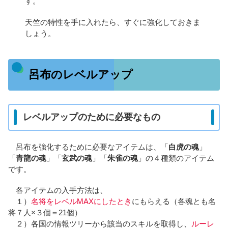
す。
天竺の特性を手に入れたら、すぐに強化しておきま
しょう。
呂布のレベルアップ
レベルアップのために必要なもの
呂布を強化するために必要なアイテムは、「
白虎の魂
」
「
青龍の魂
」「
玄武の魂
」「
朱雀の魂
」の４種類のアイテム
です。
各アイテムの入手方法は、
１）
名将をレベルMAXにしたとき
にもらえる（各魂とも名
将７人×３個＝21個）
２）各国の情報ツリーから該当のスキルを取得し、
ルーレ