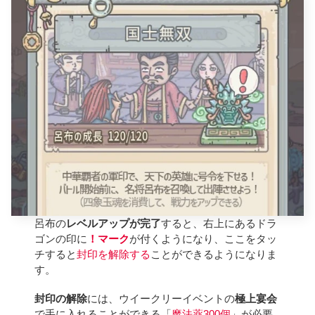
呂布の
レベルアップが完了
すると、右上にあるドラ
ゴンの印に
！マーク
が付くようになり、ここをタッ
チすると
封印を解除する
ことができるようになりま
す。
封印の解除
には、ウイークリーイベントの
極上宴会
で手に入れることができる「
魔法薬
300個
」が必要