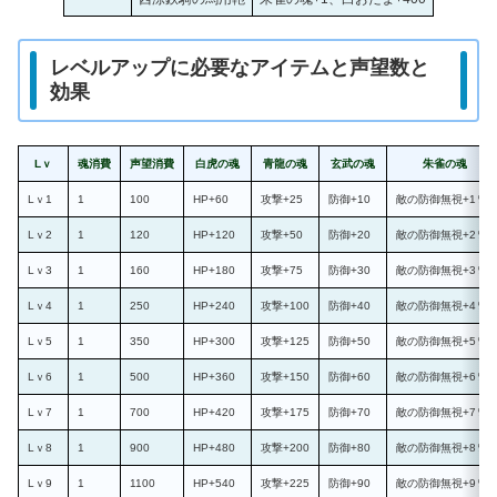
レベルアップに必要なアイテムと声望数と
効果
Lｖ
魂消費
声望消費
白虎の魂
青龍の魂
玄武の魂
朱雀の魂
Lｖ1
1
100
HP+60
攻撃+25
防御+10
敵の防御無視+1％
Lｖ2
1
120
HP+120
攻撃+50
防御+20
敵の防御無視+2％
Lｖ3
1
160
HP+180
攻撃+75
防御+30
敵の防御無視+3％
Lｖ4
1
250
HP+240
攻撃+100
防御+40
敵の防御無視+4％
Lｖ5
1
350
HP+300
攻撃+125
防御+50
敵の防御無視+5％
Lｖ6
1
500
HP+360
攻撃+150
防御+60
敵の防御無視+6％
Lｖ7
1
700
HP+420
攻撃+175
防御+70
敵の防御無視+7％
Lｖ8
1
900
HP+480
攻撃+200
防御+80
敵の防御無視+8％
Lｖ9
1
1100
HP+540
攻撃+225
防御+90
敵の防御無視+9％