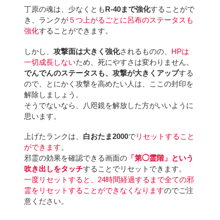
丁原の魂は、少なくとも
R-40まで強化
することがで
き、ランクが
５つ上がるごとに呂布のステータスも
強化
することができます。
しかし、
攻撃面は大きく強化
されるものの、
HPは
一切成長しない
ため、死にやすさは変わりません。
でんでんのステータスも、攻撃が大きくアップ
する
ので、とにかく攻撃を高めたい人は、ここの封印を
解除しましょう。
そうでないなら、八咫鏡を解放した方がいいように
思います。
上げたランクは、
白おたま2000
で
リセットすること
ができます
。
邪霊の効果を確認できる画面の
「第◯霊階」という
吹き出しをタッチ
することでリセットできます。
一度リセットすると、24時間経過するまで全ての邪
霊をリセットすることができなくなります
のでご注
意ください。