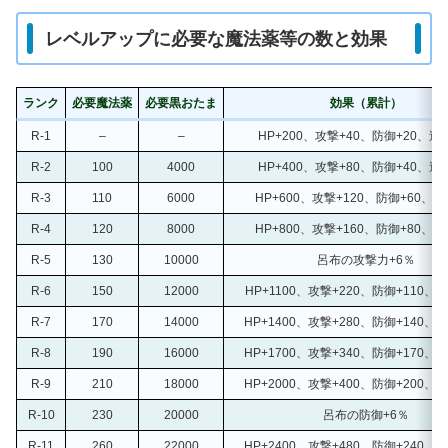
レベルアップに必要な魔法薬等の数と効果
ランク
必要魔法薬
必要黒おたま
効果（累計）
R-1
–
–
HP+200、攻撃+40、防御+20、追撃
R-2
100
4000
HP+400、攻撃+80、防御+40、追撃
R-3
110
6000
HP+600、攻撃+120、防御+60、追
R-4
120
8000
HP+800、攻撃+160、防御+80、追
R-5
130
10000
呂布の攻撃力+6％
R-6
150
12000
HP+1100、攻撃+220、防御+110、追
R-7
170
14000
HP+1400、攻撃+280、防御+140、追
R-8
190
16000
HP+1700、攻撃+340、防御+170、追
R-9
210
18000
HP+2000、攻撃+400、防御+200、追
R-10
230
20000
呂布の防御+6％
R-11
260
22000
HP+2400、攻撃+480、防御+240、追