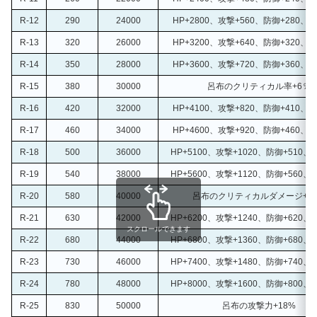
R-12
290
24000
HP+2800、攻撃+560、防御+280、追
R-13
320
26000
HP+3200、攻撃+640、防御+320、追
R-14
350
28000
HP+3600、攻撃+720、防御+360、追
R-15
380
30000
呂布のクリティカル率+6％
R-16
420
32000
HP+4100、攻撃+820、防御+410、追
R-17
460
34000
HP+4600、攻撃+920、防御+460、追
R-18
500
36000
HP+5100、攻撃+1020、防御+510、
R-19
540
38000
HP+5600、攻撃+1120、防御+560、
R-20
580
40000
呂布のクリティカルダメージ+6
R-21
630
42000
HP+6200、攻撃+1240、防御+620、
スクロールできます
R-22
680
44000
HP+6800、攻撃+1360、防御+680、
R-23
730
46000
HP+7400、攻撃+1480、防御+740、
R-24
780
48000
HP+8000、攻撃+1600、防御+800、
R-25
830
50000
呂布の攻撃力+18%