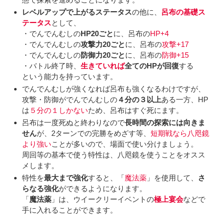
レベルアップで上がるステータス
の他に、
呂布の基礎ス
テータス
として、
・でんでんむしの
HP20ごと
に、呂布の
HP+4
・でんでんむしの
攻撃力20ごと
に、呂布の
攻撃+17
・でんでんむしの
防御力20ごと
に、呂布の
防御+15
・バトル終了時、
生きていれば
全てのHPが回復
する
という能力を持っています。
でんでんむしが強くなれば呂布も強くなるわけですが、
攻撃・防御がでんでんむしの
４分の３以上
ある一方、HP
は
５分の１しかない
ため、呂布はすぐ死にます。
呂布は一度死ぬと終わりなので
長時間の探索には向きま
せん
が、2ターンでの完勝をめざす等、
短期戦なら八咫鏡
より強い
ことが多いので、場面で使い分けましょう。
周回等の基本で使う特性は、八咫鏡を使うことをオスス
メします。
特性を
最大まで強化
すると、「
魔法薬
」を使用して、
さ
らなる強化
ができるようになります。
「
魔法薬
」は、ウイークリーイベントの
極上宴会
などで
手に入れることができます。