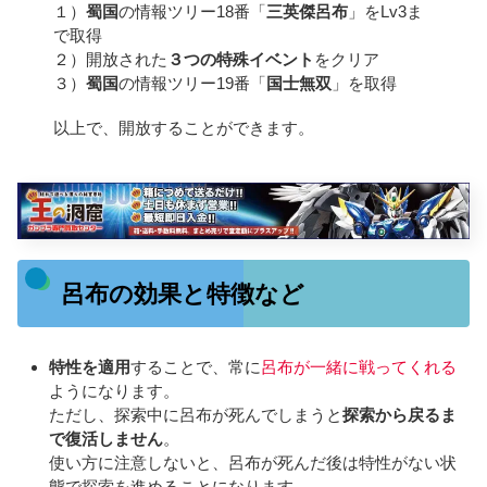
１）
蜀国
の情報ツリー18番「
三英傑呂布
」をLv3ま
で取得
２）開放された
３つの特殊イベント
をクリア
３）
蜀国
の情報ツリー19番「
国士無双
」を取得
以上で、開放することができます。
呂布の効果と特徴など
特性を適用
することで、常に
呂布が一緒に戦ってくれる
ようになります。
ただし、探索中に呂布が死んでしまうと
探索から戻るま
で復活しません
。
使い方に注意しないと、呂布が死んだ後は特性がない状
態で探索を進めることになります。