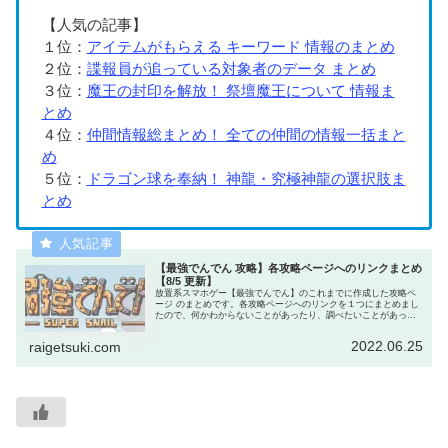
【人気の記事】
１位：
アイテムがもらえる キーワード 情報のまとめ
２位：
諜報員が追っている対象者のデータ まとめ
３位：
魔王の封印を解放！ 祭壇魔王について 情報ま
とめ
４位：
仲間情報総まとめ！ 全ての仲間の情報一括まと
め
５位：
ドラゴン球を奉納！ 神龍・究極神龍の選択肢ま
とめ
【最強でんでん 攻略】各攻略ページへのリンクまとめ
【8/5 更新】
放置系スマホゲー【最強でんでん】のこれまでに作成した攻略ペ
ージ のまとめです。各攻略ページへのリンクを１つにまとめまし
たので、何かわからないことがあったり、調べたいことがあった
ら、まずはこのページへどうぞ。きっと知りたい情報が見つかり
ます。
2022.06.25
raigetsuki.com