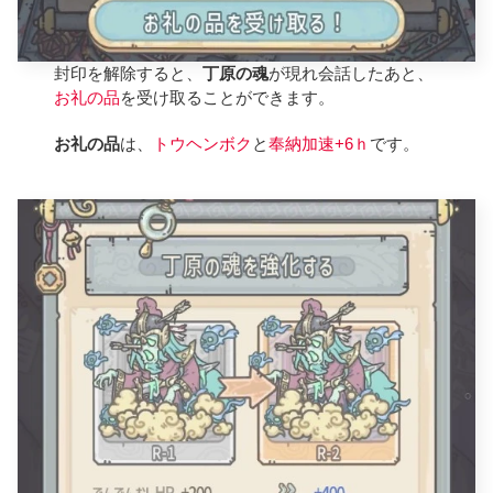
封印を解除すると、
丁原の魂
が現れ会話したあと、
お礼の品
を受け取ることができます。
お礼の品
は、
トウヘンボク
と
奉納加速+6ｈ
です。