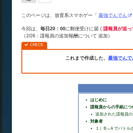
このページは、放置系スマホゲー「
最強でんでん
今回は、
毎日20：00
に郵便受けに届く
諜報員が追っ
（2/26：諜報員の追加報酬について 追加）
これまで作成した、
最強でんで
はじめに
諜報員からの手紙につ
追加された諜報員の
対象者
１）B→A でバト