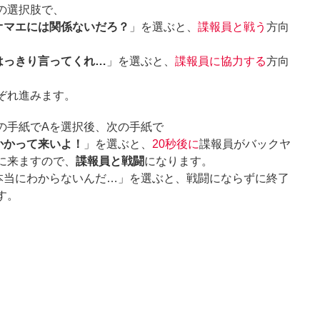
の選択肢で、
オマエには関係ないだろ？
」を選ぶと、
諜報員と戦う
方向
はっきり言ってくれ…
」を選ぶと、
諜報員に協力する
方向
ぞれ進みます。
の手紙でAを選択後、次の手紙で
かかって来いよ！
」を選ぶと、
20秒後に
諜報員がバックヤ
に来ますので、
諜報員と戦闘
になります。
本当にわからないんだ…」を選ぶと、戦闘にならずに終了
す。