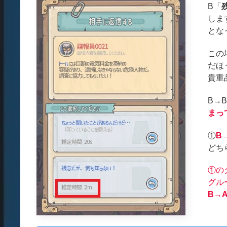
B「
しま
とな
この
だほ
貴重
B→
まっ
①
B
どち
①の
グル
B→