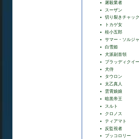
屠殺業者
スーザン
切り裂きチャッ
トカゲ女
桂小五郎
サマー・ソルジ
白雪姫
犬派副首領
ブラッディクイ
犬侍
タウロン
太乙真人
雲霄娘娘
暗黒帝王
スルト
クロノス
ティアマト
反監視者
ブッコロリー