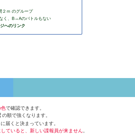
間２ｍ のグループ
はなく、B→Aのバトルもない
ージへのリンク
の色
で確認できます。
紫
の順で強くなります。
）に届くと決まっています。
にしていると、新しい諜報員が来ません
。