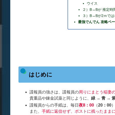
ウイス
２）B→Bが 推定時
３）B→Bが2ｍで
最強でんでん 攻略ペ
はじめに
諜報員の強さは、諜報員の
周りにまとう稲妻
貴重品や錬金試薬と同じように、
緑 → 青 → 
諜報員からの手紙は、毎日
夜8：00
（
20：00
また、
手紙に返信せず、ポストに残ったまま