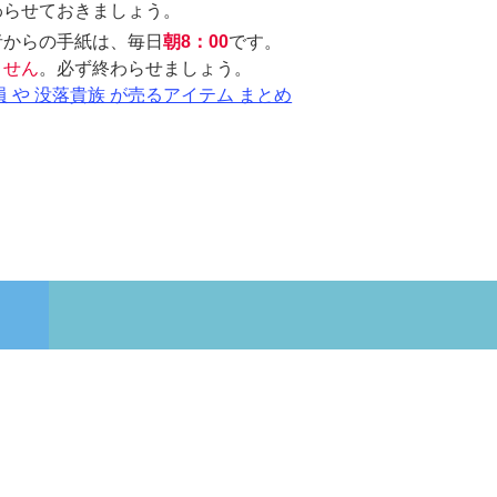
わらせておきましょう。
者からの手紙は、毎日
朝8：00
です。
ません
。必ず終わらせましょう。
員 や 没落貴族 が売るアイテム まとめ