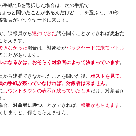
の手紙でBを選択した場合は、次の手紙で
ちょっと聞いたことがあるんだけど…
」を選ぶと、20秒
諜報員がバックヤードに来ます。
で、諜報員から
逮捕できた
話を聞くことができれば
黒おた
もらえます。
できなかった
場合は、対象者が
バックヤードに来てバトル
ることがあります。
ルになるかは、おそらく対象者によって決まっています
。
員から逮捕できなかったことを聞いた後、
ポストを見て、
員の手紙が残っていなければ、対象者は来ません
。
に
カウントダウンの表示が残っていたとき
だけ、対象者が
す。
場合、
対象者に勝つ
ことができれば、
報酬がもらえます
。
てしまうと、何ももらえません。