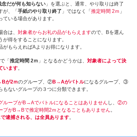
残念だが何も知らない
」を選ぶと、通常、やり取りは終了
すが、「
手紙のやり取り終了
」ではなく「
推定時間 2ｍ
」
っている場合があります。
場合は、
対象者からお礼の品がもらえます
ので、Bを選ん
うが得をすることになります。
品がもらえればAよりお得になります。
Bで「
推定時間 2ｍ
」となるかどうかは、
対象者によって決
ています
。
→Bが2ｍ
のグループ、②
B→Aがバトル
になるグループ、③
らもないグループの３つに分類できます。
グループがB→Aでバトルになることはありません
し、
②の
ープがB→Bで推定時間2ｍとなることもありません
。
Aで逮捕される、は全員あります
。