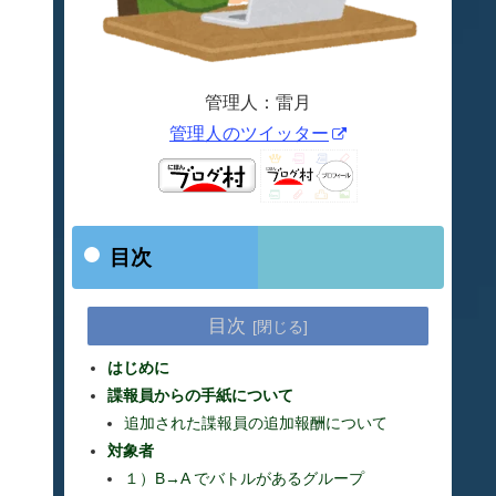
管理人：雷月
管理人のツイッター
目次
目次
はじめに
諜報員からの手紙について
追加された諜報員の追加報酬について
対象者
１）B→A でバトルがあるグループ