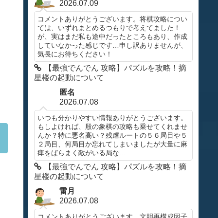
2026.07.09
コメントありがとうございます。将棋攻略につい
ては、いずれまとめるつもりで考えてました！
が、実はまだ私も途中だったところもあり、作成
していなかった感じです…申し訳ありませんが、
気長にお待ちください！
【最強でんでん 攻略】パズルを攻略！摘
星楼の起動について
匿名
2026.07.08
いつも分かりやすい情報ありがとうございます。
もしよければ、殷の象棋の攻略も乗せてくれませ
んか？特に悪名高い？残虐ルートの５６局目や５
２局目、何局目か忘れてしまいましたが大量に麻
痺をばらまく敵がいる局な...
【最強でんでん 攻略】パズルを攻略！摘
星楼の起動について
雷月
2026.07.08
コメントありがとうございます。文明再構成因子