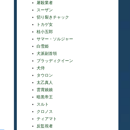
屠殺業者
スーザン
切り裂きチャック
トカゲ女
桂小五郎
サマー・ソルジャー
白雪姫
犬派副首領
ブラッディクイーン
犬侍
タウロン
太乙真人
雲霄娘娘
暗黒帝王
スルト
クロノス
ティアマト
反監視者