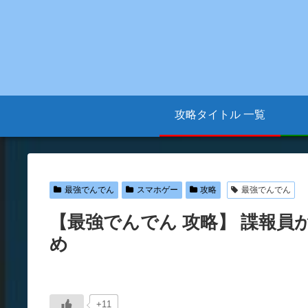
攻略タイトル 一覧
最強でんでん
スマホゲー
攻略
最強でんでん
【最強でんでん 攻略】 諜報員
め
+11