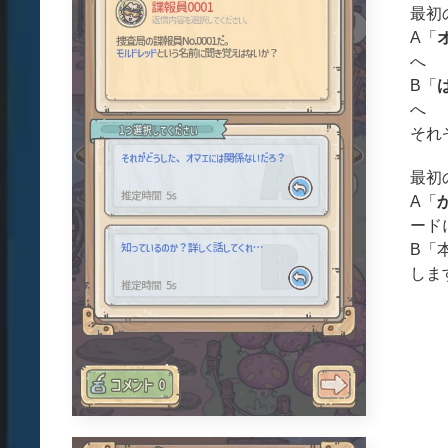
最初
A「
へ
B「
へ
それ
最初
A「
ード
B「
しま