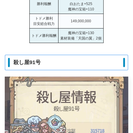
勝利報酬
白おたま+525
魔神の宝箱+110
トドメ勝利
149,000,000
目安総合戦力
魔神の宝箱+130
トドメ勝利報酬
素材装備「天国の翼」2個
殺し屋91号