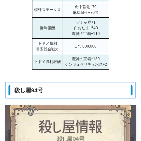
命中強化+70
特殊ステータス
麻痺耐性+70％
ガチャ券+1
勝利報酬
白おたま+540
魔神の宝箱+110
トドメ勝利
175,000,000
目安総合戦力
魔神の宝箱+130
トドメ勝利報酬
シンギュラリティ水晶+2
殺し屋94号