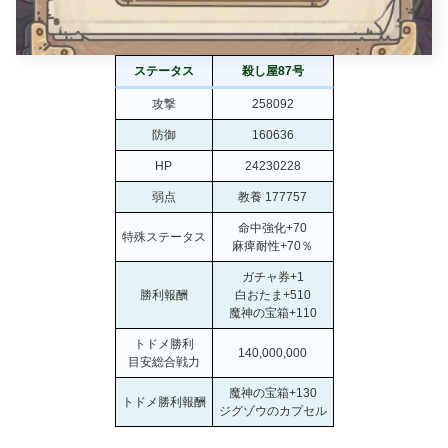
ステータス
殺し屋87号
攻撃
258092
防御
160636
HP
24230228
弱点
教養 177757
命中強化+70
特殊ステータス
麻痺耐性+70％
ガチャ券+1
勝利報酬
白おたま+510
魔神の宝箱+110
トドメ勝利
140,000,000
目安総合戦力
魔神の宝箱+130
トドメ勝利報酬
ジグゾウのカプセル