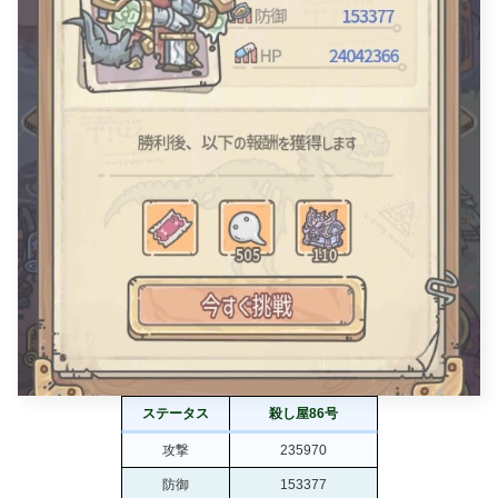
ステータス
殺し屋86号
攻撃
235970
防御
153377