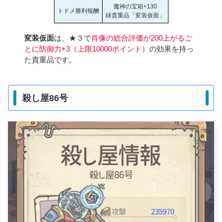
魔神の宝箱+130
トドメ勝利報酬
緑貴重品「変装仮面」
変装仮面
は、★３で
肖像の総合評価が200上がるご
とに防御力+3（上限10000ポイント）
の効果を持っ
た貴重品です。
殺し屋86号