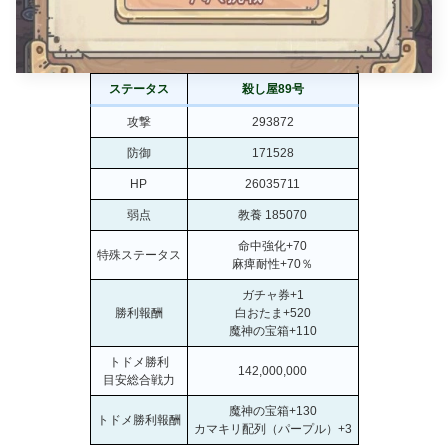
ステータス
殺し屋89号
攻撃
293872
防御
171528
HP
26035711
弱点
教養 185070
命中強化+70
特殊ステータス
麻痺耐性+70％
ガチャ券+1
勝利報酬
白おたま+520
魔神の宝箱+110
トドメ勝利
142,000,000
目安総合戦力
魔神の宝箱+130
トドメ勝利報酬
カマキリ配列（パープル）+3