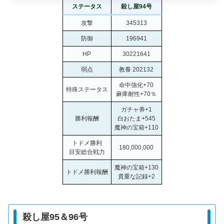
ステータス
殺し屋94号
攻撃
345313
防御
196941
HP
30221641
弱点
教養 202132
命中強化+70
特殊ステータス
麻痺耐性+70％
ガチャ券+1
勝利報酬
白おたま+545
魔神の宝箱+110
トドメ勝利
180,000,000
目安総合戦力
魔神の宝箱+130
トドメ勝利報酬
貴重な記録+2
殺し屋95＆96号