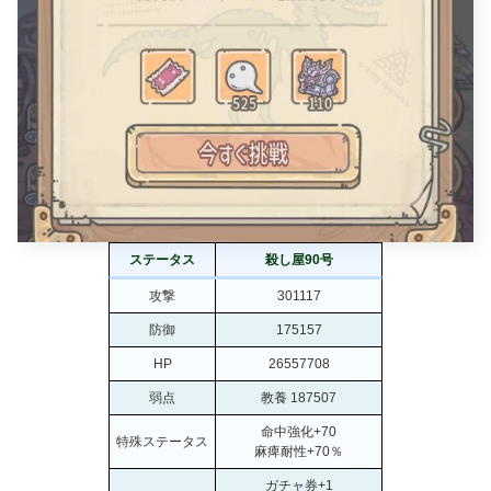
ステータス
殺し屋90号
攻撃
301117
防御
175157
HP
26557708
弱点
教養 187507
命中強化+70
特殊ステータス
麻痺耐性+70％
ガチャ券+1