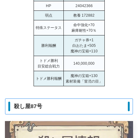
HP
24042366
弱点
教養 172882
命中強化+70
特殊ステータス
麻痺耐性+70％
ガチャ券+1
勝利報酬
白おたま+505
魔神の宝箱+110
トドメ勝利
140,000,000
目安総合戦力
魔神の宝箱+130
トドメ勝利報酬
素材装備「冒涜の目」
殺し屋87号