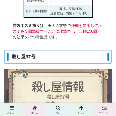
目安総合戦力
魔神の宝箱+140
トドメ勝利報酬
緑貴重品「特製ネズミ捕り」
特製ネズミ捕り
は、★３の状態で
神棚を
使用して
ネ
ズミを３回撃破するごとに攻撃力+3（上限150回）
の効果を持つ貴重品です。
殺し屋97号
メニュー
ホーム
検索
トップ
サイドバー