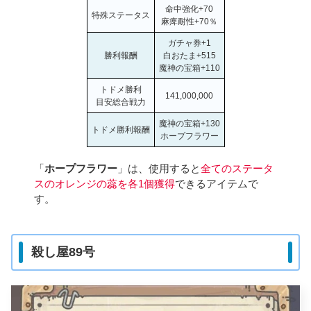
命中強化+70
特殊ステータス
麻痺耐性+70％
ガチャ券+1
勝利報酬
白おたま+515
魔神の宝箱+110
トドメ勝利
141,000,000
目安総合戦力
魔神の宝箱+130
トドメ勝利報酬
ホープフラワー
「
ホープフラワー
」は、使用すると
全てのステータ
スのオレンジの蕊を各1個獲得
できるアイテムで
す。
殺し屋89号