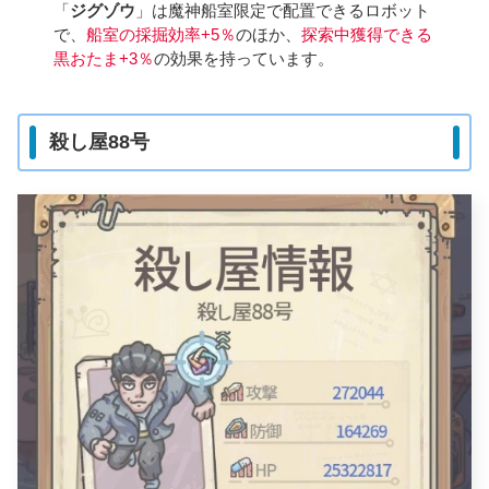
「
ジグゾウ
」は魔神船室限定で配置できるロボット
で、
船室の採掘効率+5％
のほか、
探索中獲得できる
黒おたま+3％
の効果を持っています。
殺し屋88号