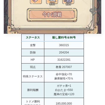
ステータス
殺し屋95号＆96号
攻撃
360315
防御
204204
HP
31622281
弱点
教養 207007
命中強化+70
特殊ステータス
麻痺耐性+70％
ガチャ券+1
勝利報酬
白おたま+550
魔神の宝箱+120
トドメ勝利
185,000,000