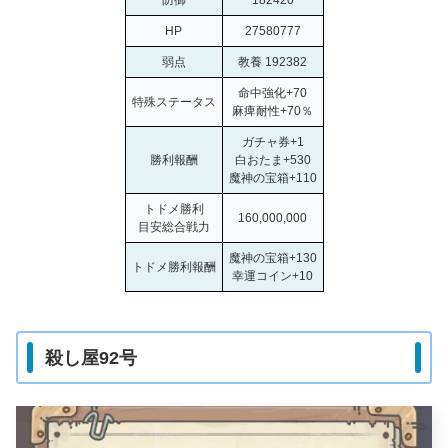
防御
182420
HP
27580777
弱点
教養 192382
命中強化+70
特殊ステータス
麻痺耐性+70％
ガチャ券+1
勝利報酬
白おたま+530
魔神の宝箱+110
トドメ勝利
160,000,000
目安総合戦力
魔神の宝箱+130
トドメ勝利報酬
幸運コイン+10
殺し屋92号