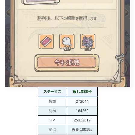
ステータス
殺し屋88号
攻撃
272044
防御
164269
HP
25322817
弱点
教養 180195