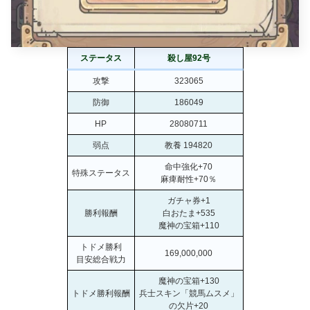
ステータス
殺し屋92号
攻撃
323065
防御
186049
HP
28080711
弱点
教養 194820
命中強化+70
特殊ステータス
麻痺耐性+70％
ガチャ券+1
勝利報酬
白おたま+535
魔神の宝箱+110
トドメ勝利
169,000,000
目安総合戦力
魔神の宝箱+130
トドメ勝利報酬
兵士スキン「競馬ムスメ」
の欠片+20