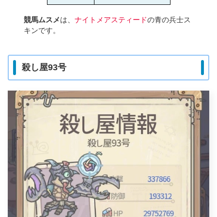
競馬ムスメ
は、
ナイトメアスティード
の青の兵士ス
キンです。
殺し屋93号