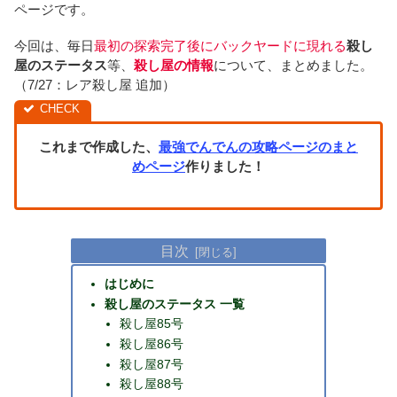
ページです。
今回は、毎日
最初の探索完了後にバックヤードに現れる
殺し
屋のステータス
等、
殺し屋の情報
について、まとめました。
（7/27：レア殺し屋 追加）
これまで作成した、
最強でんでんの攻略ページのまと
めページ
作りました！
目次
はじめに
殺し屋のステータス 一覧
殺し屋85号
殺し屋86号
殺し屋87号
殺し屋88号