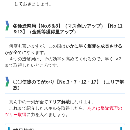
しておきましょう。
各種造幣局【No.6＆8】（マス色Lvアップ）【No.11
＆13】（金貨等獲得量アップ）
何度も言いますが、この国は
いかに早く艦隊を成長させる
かが全て
になります。
４つの造幣局は、その効率を高めてくれるので、早くLv.3
まで取得したいところです。
〇〇使徒のてがかり【No.3・7・12・17】（エリア解
放）
真ん中の一列が全て
エリア解放
になります。
これまで紹介したスキルを取得したら、
あとは艦隊管理の
ツリー取得
に力を入れましょう。