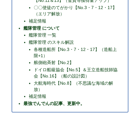
【No.11＆13】（金貨等獲得量アップ）
〇〇使徒のてがかり【No.3・7・12・17】
（エリア解放）
補足情報
艦隊管理 について
艦隊管理 一覧
艦隊管理 のスキル解説
各種造船所【No.3・7・12・17】（造船上
限+1）
舷側砲斉射【No.2】
ドイロ船級協会【No.5】＆王立造船技師協
会【No.16】（船の設計図）
大航海時代【No.8】（不思議な海域の解
放）
補足情報
最強でんでんの記事、更新中。