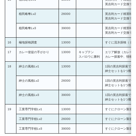
英吉利カード交換でよ
植民略奪Lv2
26000
英吉利カード精算時、
英吉利カード交換でよ
植民略奪Lv3
39000
英吉利カード精算時、
英吉利カード交換でよ
16
極地探検調査
13000
すぐに流氷探検（ミニ
17
カレー使徒の手がかり
13000
キャプテン
エリア解放（カレー）
スパロウに勝利
カレー探索中、情報ポ
18
紳士の風格Lv1
13000
1回の英吉利探索で加
紳士セットを1つ獲得
紳士の風格Lv2
26000
1回の英吉利探索で加
紳士セットを1つ獲得
紳士の風格Lv3
39000
1回の英吉利探索で加
紳士セットを1つ獲得
19
工業専門学校Lv1
13000
すぐにクローン製造加
工業専門学校Lv2
26000
すぐにクローン製造加
工業専門学校Lv3
39000
すぐにクローン製造加