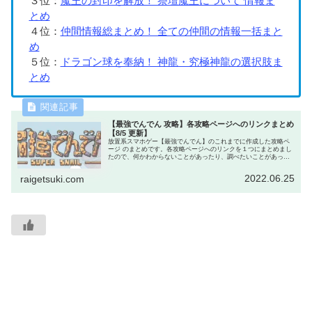
３位：
魔王の封印を解放！ 祭壇魔王について 情報ま
とめ
４位：
仲間情報総まとめ！ 全ての仲間の情報一括まと
め
５位：
ドラゴン球を奉納！ 神龍・究極神龍の選択肢ま
とめ
【最強でんでん 攻略】各攻略ページへのリンクまとめ
【8/5 更新】
放置系スマホゲー【最強でんでん】のこれまでに作成した攻略ペ
ージ のまとめです。各攻略ページへのリンクを１つにまとめまし
たので、何かわからないことがあったり、調べたいことがあった
ら、まずはこのページへどうぞ。きっと知りたい情報が見つかり
ます。
2022.06.25
raigetsuki.com