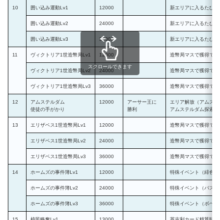
10
囲い込み運動Lv1
12000
新エリアに入るたびに
囲い込み運動Lv2
24000
新エリアに入るたびに
囲い込み運動Lv3
36000
新エリアに入るたびに
11
ヴィクトリア1世造幣局Lv1
12000
造幣局マスで獲得でき
スクロールできます
ヴィクトリア1世造幣局Lv2
24000
造幣局マスで獲得でき
ヴィクトリア1世造幣局Lv3
36000
造幣局マスで獲得でき
12
アムステルダム
12000
アーサー王に
エリア解放（アムステ
使徒の手がかり
勝利
アムステルダム探索中
13
エリザベス1世造幣局Lv1
12000
造幣局マスで獲得でき
エリザベス1世造幣局Lv2
24000
造幣局マスで獲得でき
エリザベス1世造幣局Lv3
36000
造幣局マスで獲得でき
14
ホームズの事件簿Lv1
12000
特殊イベント（緋色の
ホームズの事件簿Lv2
24000
特殊イベント（バスカ
ホームズの事件簿Lv3
36000
特殊イベント（ボヘミ
15
植民略奪Lv1
13000
英吉利カード精算時、