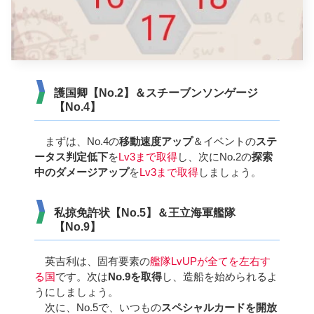
護国卿【No.2】＆スチーブンソンゲージ
【No.4】
まずは、No.4の
移動速度アップ
＆イベントの
ステ
ータス判定低下
を
Lv3まで取得
し、次にNo.2の
探索
中のダメージアップ
を
Lv3まで取得
しましょう。
私掠免許状【No.5】＆王立海軍艦隊
【No.9】
英吉利は、固有要素の
艦隊LvUPが全てを左右す
る国
です。次は
No.9を取得
し、造船を始められるよ
うにしましょう。
次に、No.5で、いつもの
スペシャルカードを開放