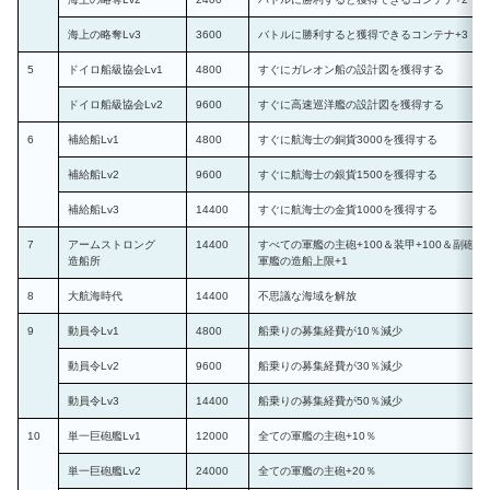
海上の略奪Lv3
3600
バトルに勝利すると獲得できるコンテナ+3（
5
ドイロ船級協会Lv1
4800
すぐにガレオン船の設計図を獲得する
ドイロ船級協会Lv2
9600
すぐに高速巡洋艦の設計図を獲得する
6
補給船Lv1
4800
すぐに航海士の銅貨3000を獲得する
補給船Lv2
9600
すぐに航海士の銀貨1500を獲得する
補給船Lv3
14400
すぐに航海士の金貨1000を獲得する
7
アームストロング
14400
すべての軍艦の主砲+100＆装甲+100＆副砲+1
造船所
軍艦の造船上限+1
8
大航海時代
14400
不思議な海域を解放
9
動員令Lv1
4800
船乗りの募集経費が10％減少
動員令Lv2
9600
船乗りの募集経費が30％減少
動員令Lv3
14400
船乗りの募集経費が50％減少
10
単一巨砲艦Lv1
12000
全ての軍艦の主砲+10％
単一巨砲艦Lv2
24000
全ての軍艦の主砲+20％