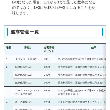
Lv3になった場合、Lv1から3まで足した数字になる
のではなく、Lv3に記載された数字になることを意
味します。
艦隊管理 一覧
場所
情報名
必要情報
効果
ポイント
1
ダベンポート造船所
900
すべての軍艦の主砲+20＆装甲+20＆副砲+20＆
2
舷側砲斉射Lv1
1200
英吉利探索中、軍艦の砲撃が敵に与えるダメージ
舷側砲斉射Lv2
2400
英吉利探索中、軍艦の砲撃が敵に与えるダメージ
舷側砲斉射Lv3
3600
英吉利探索中、軍艦の砲撃が敵に与えるダメージ
3
ハーランド・アンド・
3600
すべての軍艦の主砲+50＆装甲+50＆副砲+50＆
ウォルフ造船所
軍艦の造船上限+1
4
海上の略奪Lv1
1200
バトルに勝利すると獲得できるコンテナ+1（
海上の略奪Lv2
2400
バトルに勝利すると獲得できるコンテナ+2（