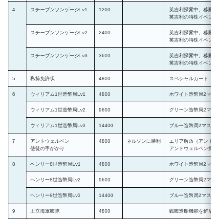
4
スチーブンソンゲージLv1
1200
英吉利探索中、移動速
英吉利の特殊イベント
スチーブンソンゲージLv2
2400
英吉利探索中、移動速度
英吉利の特殊イベント
スチーブンソンゲージLv3
3600
英吉利探索中、移動速度
英吉利の特殊イベント
5
私掠免許状
4800
スペシャルカード（英
6
ウィリアム1世造幣局Lv1
4800
ホワイト造幣局2マス
ウィリアム1世造幣局Lv2
9600
グリーン造幣局2マス
ウィリアム1世造幣局Lv3
14400
ブルー造幣局2マスを
7
アントウェルペン
4800
ネルソンに勝利
エリア解放（アントウ
使徒の手がかり
アントウェルペン探索
8
ヘンリー8世造幣局Lv1
4800
ホワイト造幣局2マス
ヘンリー8世造幣局Lv2
9600
グリーン造幣局2マス
ヘンリー8世造幣局Lv3
14400
ブルー造幣局2マスを
9
王立海軍艦隊
4800
戦艦造船機能を解放、