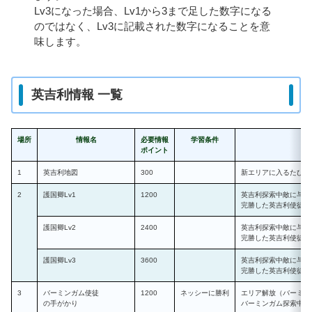
Lv3になった場合、Lv1から3まで足した数字になる
のではなく、Lv3に記載された数字になることを意
味します。
英吉利情報 一覧
場所
情報名
必要情報
学習条件
ポイント
1
英吉利地図
300
新エリアに入るたびに
2
護国卿Lv1
1200
英吉利探索中敵に与え
完勝した英吉利使徒が
護国卿Lv2
2400
英吉利探索中敵に与え
完勝した英吉利使徒が
護国卿Lv3
3600
英吉利探索中敵に与え
完勝した英吉利使徒が
3
バーミンガム使徒
1200
ネッシーに勝利
エリア解放（バーミン
の手がかり
バーミンガム探索中情