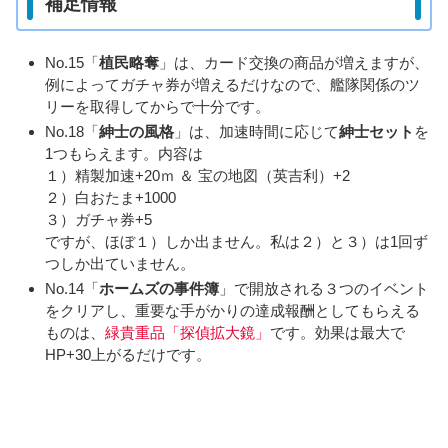
補足情報
No.15「
植民略奪
」は、カード交換の商品が増えますが、
例によってガチャ券が増えるだけなので、艦隊関係のツ
リーを取得してからで十分です。
No.18「
紳士の風格
」は、加速時間に応じて
紳士セット
を
1つもらえます。内容は
１）精製加速+20ｍ ＆ 宝の地図（英吉利）+2
２）白おたま+1000
３）ガチャ券+5
ですが、ほぼ１）しか出ません。私は２）と３）は1回ず
つしか出ていません。
No.14「
ホームズの事件簿
」で開放される３つのイベント
をクリアし、重要な手がかりの達成報酬としてもらえる
ものは、
緑貴重品「探偵拡大鏡」
です。効果は最大で
HP+30上がるだけです。