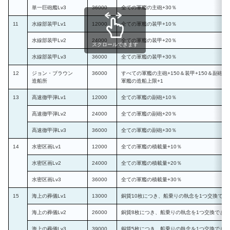
単一巨砲艦Lv3
36000
全ての軍艦の主砲+30％
11
水線部装甲Lv1
12000
全ての軍艦の装甲+10％
水線部装甲Lv2
24000
全ての軍艦の装甲+20％
スクロールできます
水線部装甲Lv3
36000
全ての軍艦の装甲+30％
12
ジョン・ブラウン
36000
すべての軍艦の主砲+150＆装甲+150＆副砲+1
造船所
軍艦の造船上限+1
13
高速徹甲弾Lv1
12000
全ての軍艦の副砲+10％
高速徹甲弾Lv2
24000
全ての軍艦の副砲+20％
高速徹甲弾Lv3
36000
全ての軍艦の副砲+30％
14
水密区画Lv1
12000
全ての軍艦の積載量+10％
水密区画Lv2
24000
全ての軍艦の積載量+20％
水密区画Lv3
36000
全ての軍艦の積載量+30％
15
海上の葬儀Lv1
13000
銅貨10枚につき、船乗りの執念を1つ交換でき
海上の葬儀Lv2
26000
銅貨8枚につき、船乗りの執念を1つ交換できる
海上の葬儀Lv3
39000
銅貨5枚につき、船乗りの執念を1つ交換できる