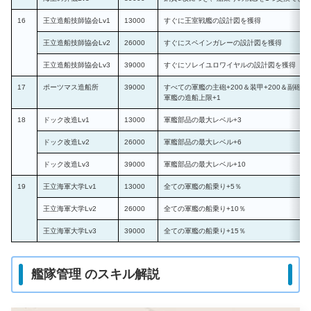
16
王立造船技師協会Lv1
13000
すぐに王室戦艦の設計図を獲得
王立造船技師協会Lv2
26000
すぐにスペインガレーの設計図を獲得
王立造船技師協会Lv3
39000
すぐにソレイユロワイヤルの設計図を獲得
17
ポーツマス造船所
39000
すべての軍艦の主砲+200＆装甲+200＆副砲+2
軍艦の造船上限+1
18
ドック改造Lv1
13000
軍艦部品の最大レベル+3
ドック改造Lv2
26000
軍艦部品の最大レベル+6
ドック改造Lv3
39000
軍艦部品の最大レベル+10
19
王立海軍大学Lv1
13000
全ての軍艦の船乗り+5％
王立海軍大学Lv2
26000
全ての軍艦の船乗り+10％
王立海軍大学Lv3
39000
全ての軍艦の船乗り+15％
艦隊管理 のスキル解説