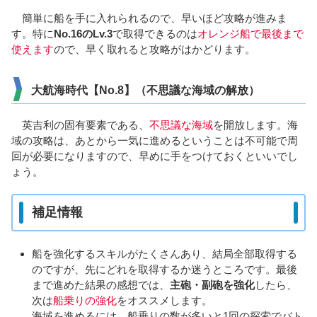
簡単に船を手に入れられるので、早いほど攻略が進みま
す。特に
No.16のLv.3
で取得できるのは
オレンジ船で最後まで
使えます
ので、早く取れると攻略がはかどります。
大航海時代【No.8】（不思議な海域の解放）
英吉利の固有要素である、
不思議な海域
を開放します。海
域の攻略は、あとから一気に進めるということは不可能で周
回が必要になりますので、早めに手をつけておくといいでし
ょう。
補足情報
船を強化するスキルがたくさんあり、結局全部取得する
のですが、先にどれを取得するか迷うところです。最後
まで進めた結果の感想では、
主砲・副砲を強化
したら、
次は
船乗りの強化
をオススメします。
海域を進めるには、船乗りの数が多いと1回の探索でバト