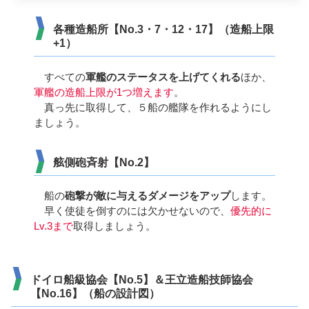
各種造船所【No.3・7・12・17】（造船上限
+1）
すべての
軍艦のステータスを上げてくれる
ほか、
軍艦の造船上限が1つ増えます
。
真っ先に取得して、５船の艦隊を作れるようにし
ましょう。
舷側砲斉射【No.2】
船の
砲撃が敵に与えるダメージをアップ
します。
早く使徒を倒すのには欠かせないので、
優先的に
Lv.3まで
取得しましょう。
ドイロ船級協会【No.5】＆王立造船技師協会
【No.16】（船の設計図）