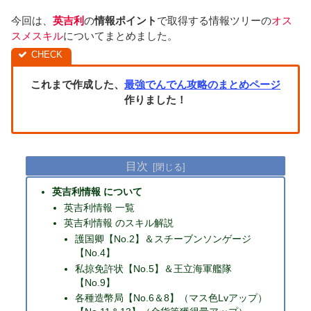
今回は、
英吉利
の
情報ポイント
で取得する情報ツリーの
オス
スメスキル
についてまとめました。
これまで作成した、
最強でんでん攻略のまとめページ
作りました！
目次
英吉利情報 について
英吉利情報 一覧
英吉利情報 のスキル解説
護国卿【No.2】＆スチーブンソンゲージ
【No.4】
私掠免許状【No.5】＆王立海軍艦隊
【No.9】
各種造幣局【No.6＆8】（マス色Lvアップ）