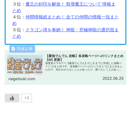
３位：
魔王の封印を解放！ 祭壇魔王について 情報ま
とめ
４位：
仲間情報総まとめ！ 全ての仲間の情報一括まと
め
５位：
ドラゴン球を奉納！ 神龍・究極神龍の選択肢ま
とめ
【最強でんでん 攻略】各攻略ページへのリンクまとめ
【8/5 更新】
放置系スマホゲー【最強でんでん】のこれまでに作成した攻略ペ
ージ のまとめです。各攻略ページへのリンクを１つにまとめまし
たので、何かわからないことがあったり、調べたいことがあった
ら、まずはこのページへどうぞ。きっと知りたい情報が見つかり
ます。
2022.06.25
raigetsuki.com
+1