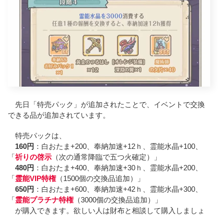
先日「特売パック」が追加されたことで、イベントで交換
できる品が追加されています。
特売パックは、
160円
：白おたま+200、奉納加速+12ｈ、霊能水晶+100、
「
祈りの啓示
（次の通常降臨で五つ火確定）」
480円
：白おたま+400、奉納加速+30ｈ、霊能水晶+200、
「
霊能VIP特権
（1500個の交換品追加）」
650円
：白おたま+600、奉納加速+42ｈ、霊能水晶+300、
「
霊能プラチナ特権
（3000個の交換品追加）」
が購入できます。欲しい人は財布と相談して購入しましょ