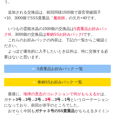
う。
追加される交換品は、前回同様1500個で器官突破因子
+10、3000個でSSS貴重品「
魔術師
」の欠片+40です。
いつもの霊能水晶の1500個の交換品は
S貴重品お好みパッ
クIII
、3000個の交換品は
奉納SSお好みパックI
です。
これらのお好みパックの内容は、下記の一覧からご確認く
ださい。
よっぽど優先的に入手したいとき以外は、特に交換する必
要はないと思います。
S貴重品お好みパック 一覧
奉納SSお好みパック 一覧
最後に、
地球の意志のコレクションで何がもらえるか
は、
ガチャ
3号→3号→2号→
3号
→3号→1号
というローテーション
になっており、前回が赤字のところでした。
おそらく今回も
ガチャ３号のSS貴重品
がもらえるタイミン