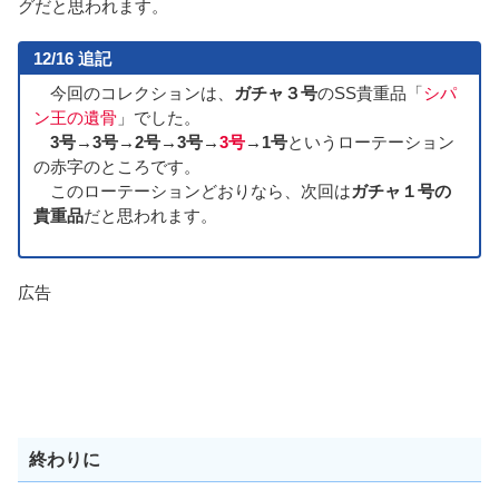
グだと思われます。
12/16 追記
今回のコレクションは、
ガチャ３号
のSS貴重品「
シパ
ン王の遺骨
」でした。
3号→3号→2号→3号→
3号
→1号
というローテーション
の赤字のところです。
このローテーションどおりなら、次回は
ガチャ１号の
貴重品
だと思われます。
広告
終わりに