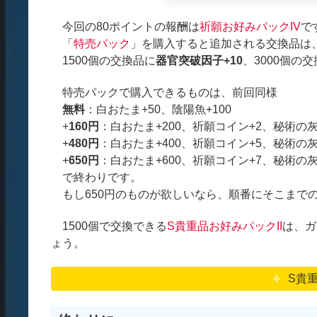
今回の80ポイントの報酬は
祈願お好みパックIV
で
「
特売パック
」を購入すると追加される交換品は
1500個の交換品に
器官突破因子+10
、3000個の
特売パックで購入できるものは、前回同様
無料
：白おたま+50、陰陽魚+100
+
160円
：白おたま+200、祈願コイン+2、秘術の灰
+
480円
：白おたま+400、祈願コイン+5、秘術の灰
+
650円
：白おたま+600、祈願コイン+7、秘術の灰
で終わりです。
もし650円のものが欲しいなら、順番にそこまで
1500個で交換できる
S貴重品お好みパックII
は、ガ
ょう。
S貴