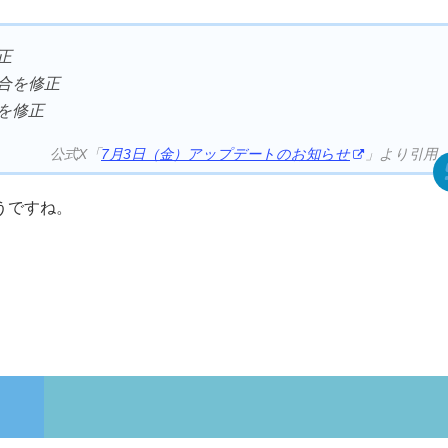
正
合を修正
を修正
公式X「
7月3日（金）アップデートのお知らせ
」より引用
うですね。