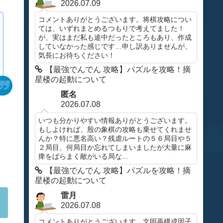
2026.07.09
コメントありがとうございます。将棋攻略につい
ては、いずれまとめるつもりで考えてました！
が、実はまだ私も途中だったところもあり、作成
していなかった感じです…申し訳ありませんが、
気長にお待ちください！
【最強でんでん 攻略】パズルを攻略！摘
星楼の起動について
匿名
2026.07.08
いつも分かりやすい情報ありがとうございます。
もしよければ、殷の象棋の攻略も乗せてくれませ
んか？特に悪名高い？残虐ルートの５６局目や５
２局目、何局目か忘れてしまいましたが大量に麻
痺をばらまく敵がいる局な...
【最強でんでん 攻略】パズルを攻略！摘
星楼の起動について
雷月
2026.07.08
コメントありがとうございます。文明再構成因子