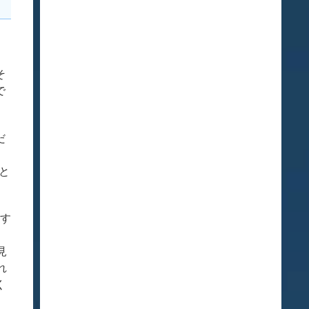
そ
で
だ
と
りす
見
れ
く