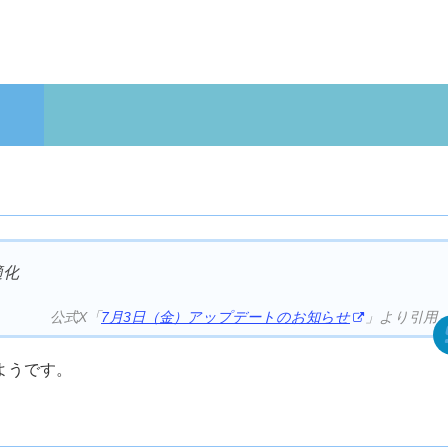
適化
公式X「
7月3日（金）アップデートのお知らせ
」より引用
ようです。