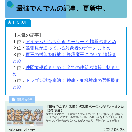
最強でんでんの記事、更新中。
【人気の記事】
１位：
アイテムがもらえる キーワード 情報のまとめ
２位：
諜報員が追っている対象者のデータ まとめ
３位：
魔王の封印を解放！ 祭壇魔王について 情報ま
とめ
４位：
仲間情報総まとめ！ 全ての仲間の情報一括まと
め
５位：
ドラゴン球を奉納！ 神龍・究極神龍の選択肢ま
とめ
【最強でんでん 攻略】各攻略ページへのリンクまとめ
【8/5 更新】
放置系スマホゲー【最強でんでん】のこれまでに作成した攻略ペ
ージ のまとめです。各攻略ページへのリンクを１つにまとめまし
たので、何かわからないことがあったり、調べたいことがあった
ら、まずはこのページへどうぞ。きっと知りたい情報が見つかり
ます。
2022.06.25
raigetsuki.com