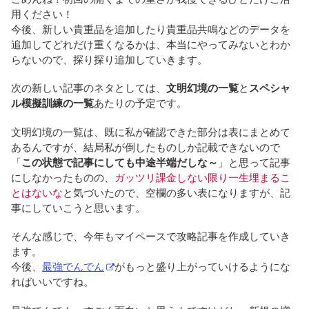
用ください！
今後、新しい貴重品を追加したり貴重品共鳴などのデータを
追加してどれだけ重くなるかは、本当にやってみないとわか
らないので、探り探り追加していきます。
次の新しい記事のネタとしては、
文明幻境の一覧
と
スペシャ
ル模擬訓練の一覧
あたりの予定です。
文明幻境の一覧は、既に私が確認できた部分は表にまとめて
あるんですが、結局私が倒したものしか記載できないので
「
この状態で記事にしても中途半端だしな～
」と思って記事
にしなかったものの、
ガッツリ課金しない限り一生埋まるこ
とはないな
と気づいたので、空欄の多い表になりますが、記
事にしていこうと思います。
そんな感じで、今年もマイペースで攻略記事を作成していき
ます。
今後、
最強でんでん
がもっと盛り上がっていけるようにな
ればいいですね。