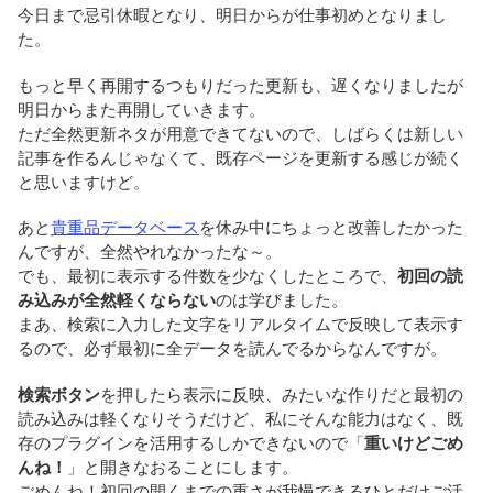
今日まで忌引休暇となり、明日からが仕事初めとなりまし
た。
もっと早く再開するつもりだった更新も、遅くなりましたが
明日からまた再開していきます。
ただ全然更新ネタが用意できてないので、しばらくは新しい
記事を作るんじゃなくて、既存ページを更新する感じが続く
と思いますけど。
あと
貴重品データベース
を休み中にちょっと改善したかった
んですが、全然やれなかったな～。
でも、最初に表示する件数を少なくしたところで、
初回の読
み込みが全然軽くならない
のは学びました。
まあ、検索に入力した文字をリアルタイムで反映して表示す
るので、必ず最初に全データを読んでるからなんですが。
検索ボタン
を押したら表示に反映、みたいな作りだと最初の
読み込みは軽くなりそうだけど、私にそんな能力はなく、既
存のプラグインを活用するしかできないので「
重いけどごめ
んね！
」と開きなおることにします。
ごめんね！初回の開くまでの重さが我慢できるひとだけご活