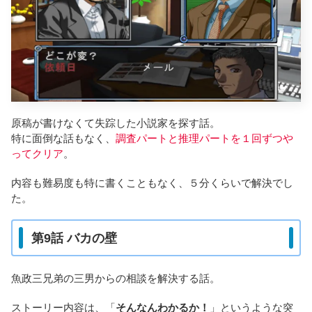
原稿が書けなくて失踪した小説家を探す話。
特に面倒な話もなく、
調査パートと推理パートを１回ずつや
ってクリア
。
内容も難易度も特に書くこともなく、５分くらいで解決でし
た。
第9話 バカの壁
魚政三兄弟の三男からの相談を解決する話。
ストーリー内容は、「
そんなんわかるか！
」というような突