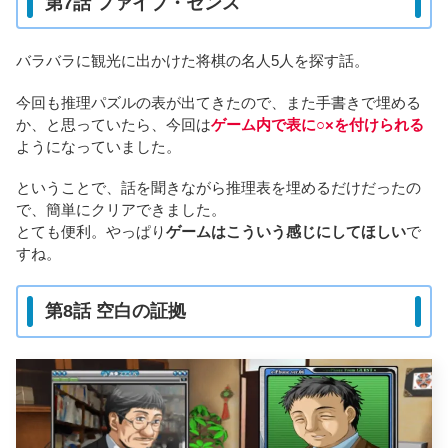
第7話 ファイブ・センス
バラバラに観光に出かけた将棋の名人5人を探す話。
今回も推理パズルの表が出てきたので、また手書きで埋める
か、と思っていたら、今回は
ゲーム内で表に○×を付けられる
ようになっていました。
ということで、話を聞きながら推理表を埋めるだけだったの
で、簡単にクリアできました。
とても便利。やっぱり
ゲームはこういう感じにしてほしい
で
すね。
第8話 空白の証拠