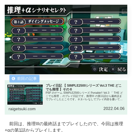
プレイ日記 【 SIMPLE2500シリーズ Vol.3 THE どこ
でも推理 】その６
PSP のゲーム SIMPLE2500シリーズ Portable!! Vol.3 「 THE ど
こでも推理 」のプレイ日記です。推理III の第11話から最終話ま
でプレイしたところです。ネタバレなしでプレイ内容を書いてい
ます。
2022.04.06
raigetsuki.com
前回は、推理IIIの最終話までプレイしたので、今回は推理
+αの第1話からプレイします。