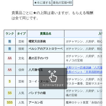
★６に達する
進化の宝箱+80
貴重品ごとに★の上限は違いますが、もらえる報酬
は全て同じです。
ランク
タイプ
貴重品名
入手
青
芸術
曜変天目茶碗
ガチャマシン、八卦炉、初心者
青
技術
ペルシアのアストロラーベ
ガチャマシン、八卦炉、初心者
ガチャマシン、八卦炉、カエル
AA
文化
星の王子のバラ
キノコの宝箱
大和ツリー忍者訓練「八尺瓊勾
AA
信仰
八尺瓊勾玉
大和イベント「天草四郎時貞」
ガチャマシン、八卦炉、カエル
S
芸術
コ・イ・ヌール
マスター書巻、芸術マスター書
スクロールできます
ガチャマシン、八卦炉、レジェ
SS
人気
パンドラの箱
魂の宝箱
SSS
人気
アーカン石
魔神ロケット装置「永劫のロビ