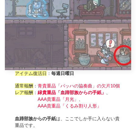
アイテム復活日
：
毎週日曜日
通常報酬
：
青貴重品「バッハの協奏曲」の欠片10個
レア報酬
：
緑貴重品「血蹄部族からの手紙」
、
AAA貴重品「月光」
、
AAA貴重品「くるみ割り人形」
血蹄部族からの手紙
は、ここでしか手に入らない貴
重品です。