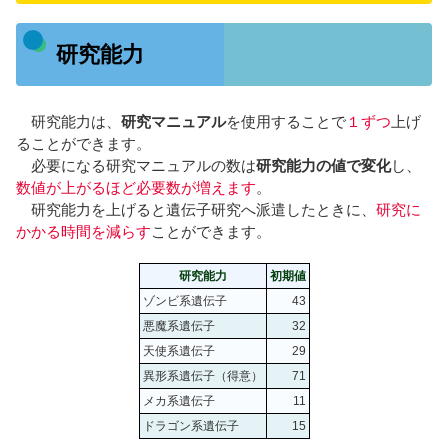
研究能力
研究能力は、
研究マニュアル
を使用することで
１ずつ
上げ
ることができます。
必要になる研究マニュアルの数は
研究能力の値で変化
し、
数値が上がるほど必要数が増えます
。
研究能力を上げると遺伝子研究へ派遣したときに、
研究に
かかる時間を減らす
ことができます。
研究能力
初期値
ゾンビ系遺伝子
43
悪魔系遺伝子
32
天使系遺伝子
29
異形系遺伝子（得意）
71
メカ系遺伝子
11
ドラゴン系遺伝子
15