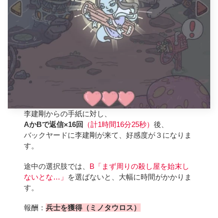
李建剛からの手紙に対し、
AかBで返信×16回
（計1時間16分25秒）
後、
バックヤードに李建剛が来て、好感度が３になりま
す。
途中の選択肢では、
B「まず周りの殺し屋を始末し
ないとな…」
を選ばないと、大幅に時間がかかりま
す。
報酬：
兵士を獲得（ミノタウロス）