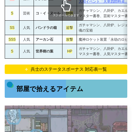
大和イベント「天草四郎時貞」勝
ガチャマシン、八卦炉、カエル欠
S
芸術
コ・イ・ヌール
防御
スクロールできます
マスター書巻、芸術マスター書巻
ガチャマシン、八卦炉、レジェン
SS
人気
パンドラの箱
追撃
魂の宝箱
SSS
人気
アーカン石
攻撃
魔神ロケット装置「永劫のロビー
ガチャマシン、八卦炉、カエル欠
S
人気
世界樹の葉
HP
マスター書巻、人気マスター書巻
兵士のステータスボーナス 対応表一覧
部屋で拾えるアイテム