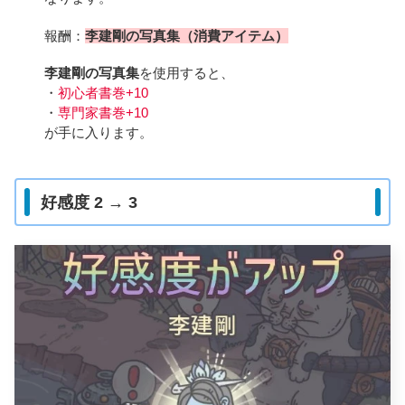
報酬：
李建剛の写真集（消費アイテム）
李建剛の写真集
を使用すると、
・
初心者書巻+10
・
専門家書巻+10
が手に入ります。
好感度 2 → 3