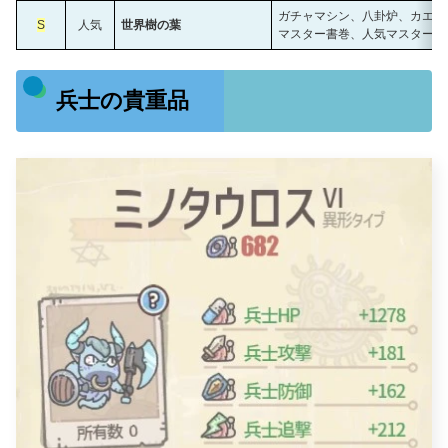
ガチャマシン、八卦炉、カエル
S
人気
世界樹の葉
マスター書巻、人気マスター書
兵士の貴重品