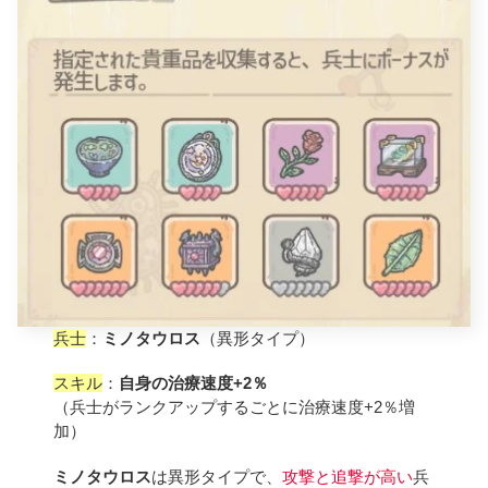
兵士
：
ミノタウロス
（異形タイプ）
スキル
：
自身の治療速度+2％
（兵士がランクアップするごとに治療速度+2％増
加）
ミノタウロス
は異形タイプで、
攻撃と追撃が高い
兵