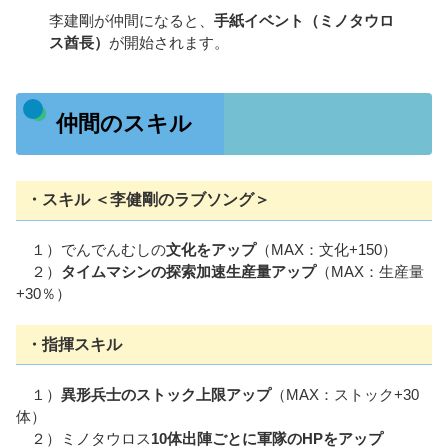
李建剛が仲間になると、
手紙イベント（ミノタウロ
ス酋長）
が開始されます。
仲間のスキル
・スキル ＜李健剛のラブソング＞
１）でんでんむしの
文化をアップ
（MAX：文化+150）
２）
タイムマシンの探索加速生産量アップ
（MAX：生産量
+30％）
・指揮スキル
１）
異形兵士のストック上限アップ
（MAX：ストック+30
体）
２）ミノタウロス
10体出陣ごとに軍隊のHPをアップ