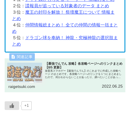
２位：
諜報員が追っている対象者のデータ まとめ
３位：
魔王の封印を解放！ 祭壇魔王について 情報ま
とめ
４位：
仲間情報総まとめ！ 全ての仲間の情報一括まと
め
５位：
ドラゴン球を奉納！ 神龍・究極神龍の選択肢ま
とめ
【最強でんでん 攻略】各攻略ページへのリンクまとめ
【8/5 更新】
放置系スマホゲー【最強でんでん】のこれまでに作成した攻略ペ
ージ のまとめです。各攻略ページへのリンクを１つにまとめまし
たので、何かわからないことがあったり、調べたいことがあった
ら、まずはこのページへどうぞ。きっと知りたい情報が見つかり
ます。
2022.06.25
raigetsuki.com
+1