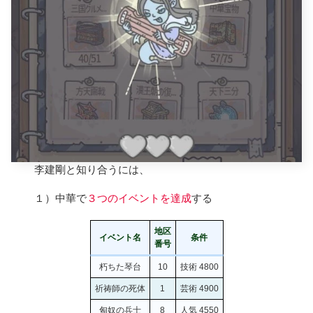
李建剛と知り合うには、
１）中華で
３つのイベントを達成
する
地区
イベント名
条件
番号
朽ちた琴台
10
技術 4800
祈祷師の死体
1
芸術 4900
匈奴の兵士
8
人気 4550