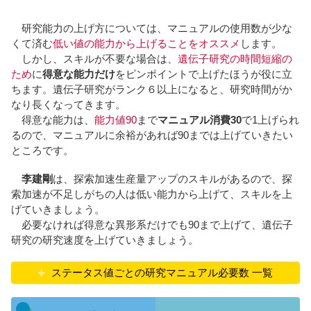
研究能力の上げ方については、マニュアルの使用数が少な
くて済む
低い値の能力から上げることをオススメ
します。
しかし、スキルが不要な場合は、
遺伝子研究の時間短縮の
ため
に
得意な能力だけ
をピンポイントで上げたほうが役に立
ちます。遺伝子研究がランク６以上になると、研究時間がか
なり長くなってきます。
得意な能力は、
能力値90
まで
マニュアル消費30
で1上げられ
るので、マニュアルに余裕があれば90までは上げていきたい
ところです。
李建剛
は、探索加速生産量アップのスキルがあるので、探
索加速が不足しがちの人は低い能力から上げて、スキルを上
げていきましょう。
必要なければ得意な異形系だけでも90まで上げて、遺伝子
研究の研究速度を上げていきましょう。
ステータス値ごとの研究マニュアル必要数 一覧