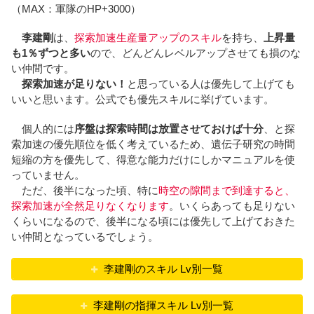
（MAX：軍隊のHP+3000）
李建剛
は、
探索加速生産量アップのスキル
を持ち、
上昇量
も1％ずつと多い
ので、どんどんレベルアップさせても損のな
い仲間です。
探索加速が足りない！
と思っている人は優先して上げても
いいと思います。公式でも優先スキルに挙げています。
個人的には
序盤は探索時間は放置させておけば十分
、と探
索加速の優先順位を低く考えているため、遺伝子研究の時間
短縮の方を優先して、得意な能力だけにしかマニュアルを使
っていません。
ただ、後半になった頃、特に
時空の隙間まで到達すると、
探索加速が全然足りなくなります
。いくらあっても足りない
くらいになるので、後半になる頃には優先して上げておきた
い仲間となっているでしょう。
李建剛のスキル Lv別一覧
李建剛の指揮スキル Lv別一覧