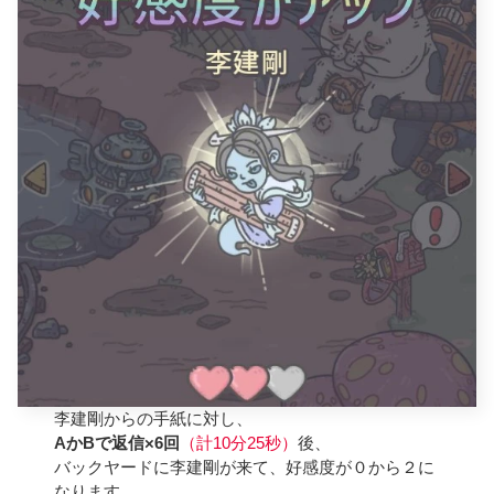
李建剛からの手紙に対し、
AかBで返信×6回
（計10分25秒）
後、
バックヤードに李建剛が来て、好感度が０から２に
なります。