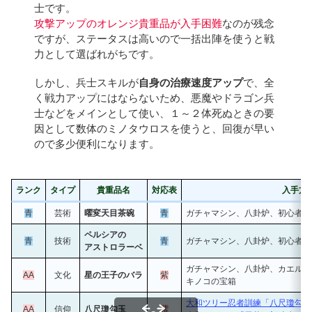
士です。
攻撃アップのオレンジ貴重品が入手困難
なのが残念
ですが、ステータスは高いので一括出陣を使うと戦
力として選ばれがちです。
しかし、兵士スキルが
自身の治療速度アップ
で、全
く戦力アップにはならないため、悪魔やドラゴン兵
士などをメインとして使い、１～２体死ぬときの要
因として数体のミノタウロスを使うと、回復が早い
ので多少便利になります。
ランク
タイプ
貴重品名
対応表
入手方
青
芸術
曜変天目茶碗
青
ガチャマシン、八卦炉、初心者書
ペルシアの
青
技術
青
ガチャマシン、八卦炉、初心者書
アストロラーベ
ガチャマシン、八卦炉、カエル欠
AA
文化
星の王子のバラ
紫
キノコの宝箱
大和ツリー忍者訓練「八尺瓊勾玉
AA
信仰
八尺瓊勾玉
紫