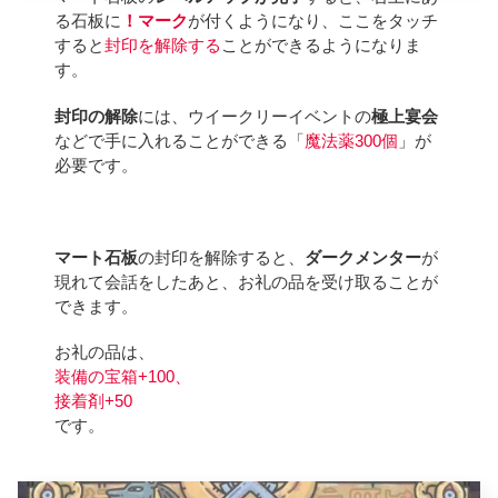
る石板に
！マーク
が付くようになり、ここをタッチ
すると
封印を解除する
ことができるようになりま
す。
封印の解除
には、ウイークリーイベントの
極上宴会
などで手に入れることができる「
魔法薬300個
」が
必要です。
マート石板
の封印を解除すると、
ダークメンター
が
現れて会話をしたあと、お礼の品を受け取ることが
できます。
お礼の品は、
装備の宝箱+100、
接着剤+50
です。