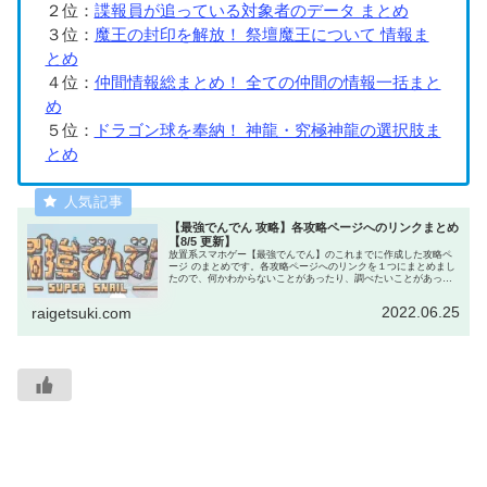
２位：
諜報員が追っている対象者のデータ まとめ
３位：
魔王の封印を解放！ 祭壇魔王について 情報ま
とめ
４位：
仲間情報総まとめ！ 全ての仲間の情報一括まと
め
５位：
ドラゴン球を奉納！ 神龍・究極神龍の選択肢ま
とめ
【最強でんでん 攻略】各攻略ページへのリンクまとめ
【8/5 更新】
放置系スマホゲー【最強でんでん】のこれまでに作成した攻略ペ
ージ のまとめです。各攻略ページへのリンクを１つにまとめまし
たので、何かわからないことがあったり、調べたいことがあった
ら、まずはこのページへどうぞ。きっと知りたい情報が見つかり
ます。
2022.06.25
raigetsuki.com