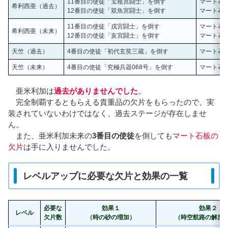
11番目の使徒「宝瓶宮闘士」を倒す
マート石板
希利西亜（過去）
12番目の使徒「双魚宮闘士」を倒す
マート石板
11番目の使徒「戌宮闘士」を倒す
マート石板
希利西亜（未来）
12番目の使徒「亥宮闘士」を倒す
マート石板
天竺（過去）
4番目の使徒「初代玄奘三蔵」を倒す
マート石板
天竺（未来）
4番目の使徒「究極兵器068号」を倒す
マート石板
亜米利加は
過去がありませんでした
。
完全制覇するともらえる貴重品の欠片をもらったので、実
装されていないわけではなく、過去ステージが存在しませ
ん。
また、亜米利加未来の
3番目の使徒
を倒しても
マート石板の
欠片
は手に入りませんでした。
レベルアップに必要な欠片と効果の一覧
必要な
効果１
効果２
レベル
欠片数
（時の砂の増加）
（時空航路の解放