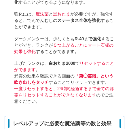
化
することができるようになります。
強化には、
魔法薬
と
黒おたま
が必要ですが、強化す
ると、でんでんむしの
ステータス全体を強化
するこ
とができます。
ダークメンターは、少なくとも
R-40まで強化
するこ
とができ、ランクが
５つ上がるごとにマート石板の
効果も強化
することができます。
上げたランクは、
白おたま2000
で
リセットすること
ができます
。
邪霊の効果を確認できる画面の
「第◯霊階」という
吹き出しをタッチ
することでリセットできます。
一度リセットすると、24時間経過するまで全ての邪
霊をリセットすることができなくなります
のでご注
意ください。
レベルアップに必要な魔法薬等の数と効果