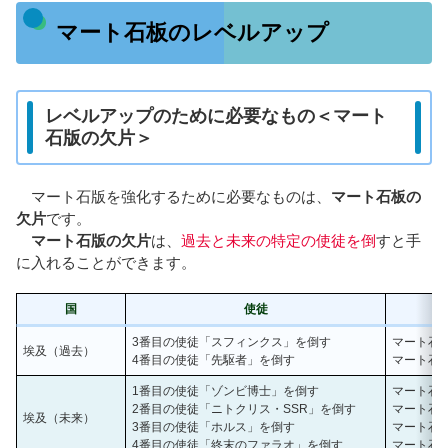
マート石板のレベルアップ
レベルアップのために必要なもの＜マート
石版の欠片＞
マート石版を強化するために必要なものは、
マート石板の
欠片
です。
マート石版の欠片
は、
過去と未来の特定の使徒を倒
すと手
に入れることができます。
国
使徒
欠
3番目の使徒「スフィンクス」を倒す
マート石板
埃及（過去）
4番目の使徒「先駆者」を倒す
マート石板
1番目の使徒「ゾンビ博士」を倒す
マート石板
2番目の使徒「ニトクリス・SSR」を倒す
マート石板
埃及（未来）
3番目の使徒「ホルス」を倒す
マート石板
4番目の使徒「終末のファラオ」を倒す
マート石板