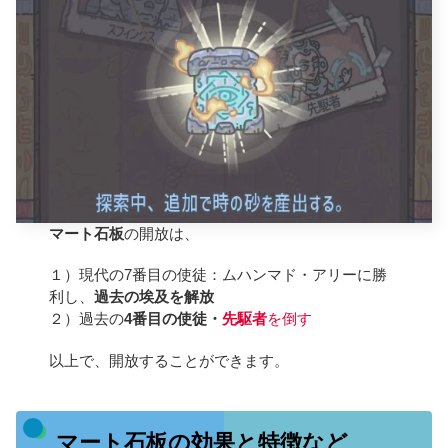
マート石板
の開放は、
１）現代の7番目の使徒：ムハンマド・アリーに勝
利し、
過去の埃及を解放
２）過去の
4番目の使徒・
先駆者
を倒す
以上で、開放することができます。
マート石板の効果と特徴など