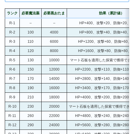
ランク
必要魔法薬
必要黒おたま
効果（累計値）
R-1
–
–
HP+400、攻撃+20、防御+20、追
R-2
100
4000
HP+800、攻撃+40、防御+40、追
R-3
110
6000
HP+1200、攻撃+60、防御+60、
R-4
120
8000
HP+1600、攻撃+80、防御+80、
R-5
130
10000
マート石板を適用した探索で獲得できる
R-6
150
12000
HP+2200、攻撃+110、防御+110、
R-7
170
14000
HP+2800、攻撃+140、防御+140、
R-8
190
16000
HP+3400、攻撃+170、防御+170、
R-9
210
18000
HP+4000、攻撃+200、防御+200、
R-10
230
20000
マート石板を適用した探索で獲得できる時
R-11
260
22000
HP+4800、攻撃+240、防御+240、
R-12
290
24000
HP+5600、攻撃+280、防御+280、