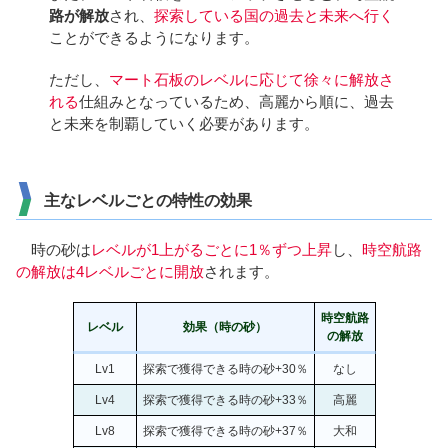
路が解放
され、
探索している国の過去と未来へ行く
ことができるようになります。
ただし、
マート石板のレベルに応じて徐々に解放さ
れる
仕組みとなっているため、高麗から順に、過去
と未来を制覇していく必要があります。
主なレベルごとの特性の効果
時の砂は
レベルが1上がるごとに1％ずつ上昇
し、
時空航路
の解放は4レベルごとに開放
されます。
時空航路
レベル
効果（時の砂）
の解放
Lv1
探索で獲得できる時の砂+30％
なし
Lv4
探索で獲得できる時の砂+33％
高麗
Lv8
探索で獲得できる時の砂+37％
大和