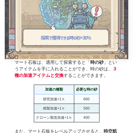
マート石板は、適用して探索すると「
時の砂
」とい
うアイテムを手に入れることができ、時の砂は、
３
種の加速アイテムと交換
することができます。
加速の種類
必要な時の砂
研究加速+1ｈ
600
精製加速+1ｈ
500
クローン製造加速+1ｈ
400
また、マート石板をレベルアップさせると、
時空航