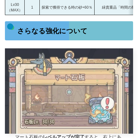
Lv30
1
探索で獲得できる時の砂+60％
緑貴重品「時間の瓶
（MAX）
さらなる強化について
マート石板の
レベルアップが完了
すると、右上にあ