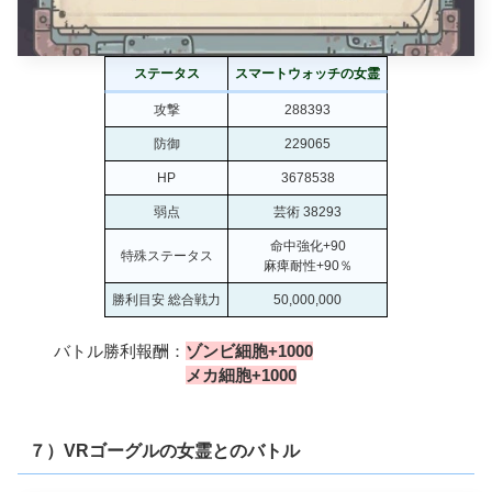
ステータス
スマートウォッチの女霊
攻撃
288393
防御
229065
HP
3678538
弱点
芸術 38293
命中強化+90
特殊ステータス
麻痺耐性+90％
勝利目安 総合戦力
50,000,000
バトル勝利報酬：
ゾンビ細胞+1000
メカ細胞+1000
７）VRゴーグルの女霊とのバトル