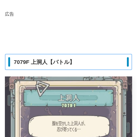
広告
7079F 上洞人【バトル】