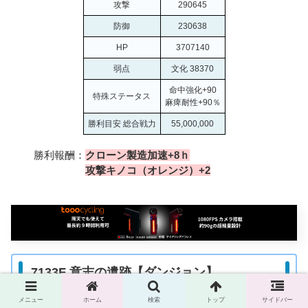
攻撃
290645
防御
230638
HP
3707140
弱点
文化 38370
命中強化+90
特殊ステータス
麻痺耐性+90％
勝利目安 総合戦力
55,000,000
勝利報酬：
クローン製造加速+8ｈ
攻撃キノコ（オレンジ）+2
7133F 意志の遺跡【ダンジョン】
メニュー
ホーム
検索
トップ
サイドバー