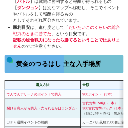
【
バトル
】は戦闘に勝利すると報酬が得られるもの
【
ダンジョン
】は別なマップへ移動し、そこでイベント
やバトルをして報酬を得るもの
としてそれぞれ区分されています。
勝利目安
は、進行度として「
だいたいこのくらいの総合
戦力のときに勝てた
」という
目安
です。
記載の総合戦力になったら勝てるということではありま
せん
のでご注意ください。
黄金のつるはし 主な入手場所
購入方法
金額
でんでんアリーナのポイントで購入
900ポイント（3本）
古代貨幣150枚（1本）
裂け目商人から購入（売られるかはランダム）
300古代貨幣パック（1本）
（他にガチャ券+1・黒おたま+
ガチャ週間イベントの報酬
カーニバル風船1500個と交