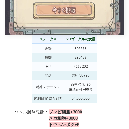
ステータス
VRゴーグルの女霊
攻撃
302238
防御
239453
HP
4165202
弱点
芸術 38798
命中強化+90
特殊ステータス
麻痺耐性+90％
勝利目安 総合戦力
54,500,000
バトル勝利報酬：
ゾンビ細胞+3000
メカ細胞+3000
トウヘンボク+5