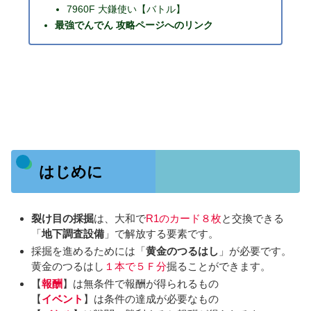
7960F 大鎌使い【バトル】
最強でんでん 攻略ページへのリンク
はじめに
裂け目の採掘
は、大和で
R1のカード８枚
と交換できる
「
地下調査設備
」で解放する要素です。
採掘を進めるためには「
黄金のつるはし
」が必要です。
黄金のつるはし
１本で５Ｆ分
掘ることができます。
【
報酬
】は無条件で報酬が得られるもの
【
イベント
】は条件の達成が必要なもの