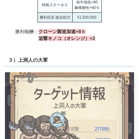
命中強化+90
特殊ステータス
麻痺耐性+90％
勝利目安 総合戦力
51,500,000
勝利報酬：
クローン製造加速+8ｈ
追撃キノコ（オレンジ）+2
３）上洞人の大軍