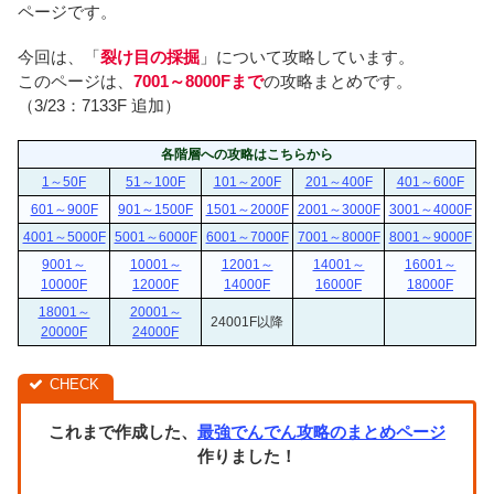
ページです。
今回は、「
裂け目の採掘
」について攻略しています。
このページは、
7001～8000Fまで
の攻略まとめです。
（3/23：7133F 追加）
各階層への攻略はこちらから
1～50F
51～100F
101～200F
201～400F
401～600F
601～900F
901～1500F
1501～2000F
2001～3000F
3001～4000F
4001～5000F
5001～6000F
6001～7000F
7001～8000F
8001～9000F
9001～
10001～
12001～
14001～
16001～
10000F
12000F
14000F
16000F
18000F
18001～
20001～
24001F以降
20000F
24000F
これまで作成した、
最強でんでん攻略のまとめページ
作りました！