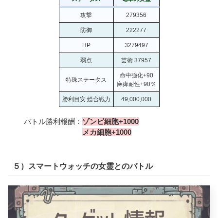
攻撃
279356
防御
222277
HP
3279497
弱点
芸術 37957
命中強化+90
特殊ステータス
麻痺耐性+90％
勝利目安 総合戦力
49,000,000
バトル勝利報酬：
ゾンビ細胞+1000
メカ細胞+1000
５）スマートウォッチの女霊とのバトル