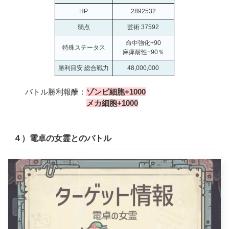
HP
2892532
弱点
芸術 37592
命中強化+90
特殊ステータス
麻痺耐性+90％
勝利目安 総合戦力
48,000,000
バトル勝利報酬：
ゾンビ細胞+1000
メカ細胞+1000
４）電卓の女霊とのバトル