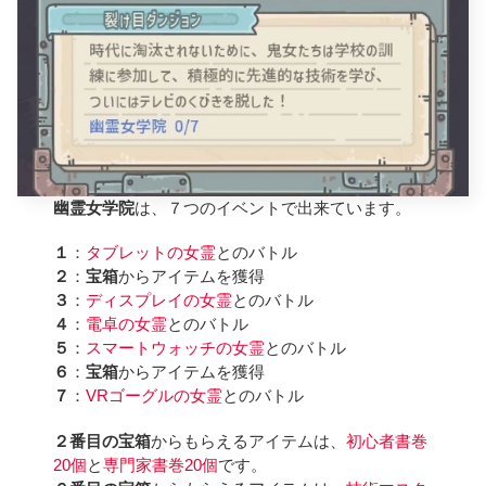
幽霊女学院
は、７つのイベントで出来ています。
１
：
タブレットの女霊
とのバトル
２
：
宝箱
からアイテムを獲得
３
：
ディスプレイの女霊
とのバトル
４
：
電卓の女霊
とのバトル
５
：
スマートウォッチの女霊
とのバトル
６
：
宝箱
からアイテムを獲得
７
：
VRゴーグルの女霊
とのバトル
２番目の宝箱
からもらえるアイテムは、
初心者書巻
20個
と
専門家書巻20個
です。