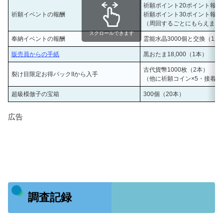
祈願ポイント20ポイント報酬
祈願イベントの報酬
祈願ポイント30ポイント報酬
（周回するごとにもらえます
スクロールできます
奉納イベントの報酬
霊能水晶3000個と交換（12
販売員からの手紙
黒おたま18,000（1本）
古代貨幣1000枚（2本）
裂け目限定お得パックIIから入手
（他に祈願コイン×5・接着剤×
超級模倣子の宝箱
300個（20本）
広告
調査記録