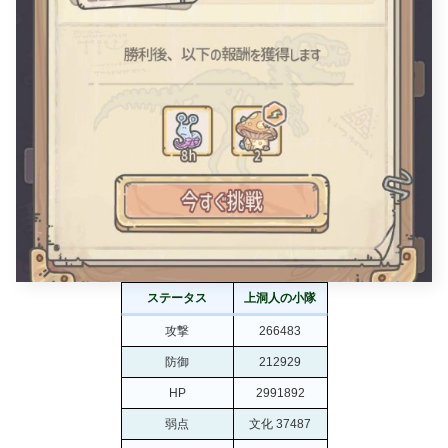
ステータス
上洞人の小隊
攻撃
266483
防御
212929
HP
2991892
弱点
文化 37487