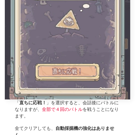
「
直ちに応戦！
」を選択すると、会話後にバトルに
なりますが、
全部で４回のバトル
を戦うことになり
ます。
全てクリアしても、
自動採掘機の強化はありませ
ん
。