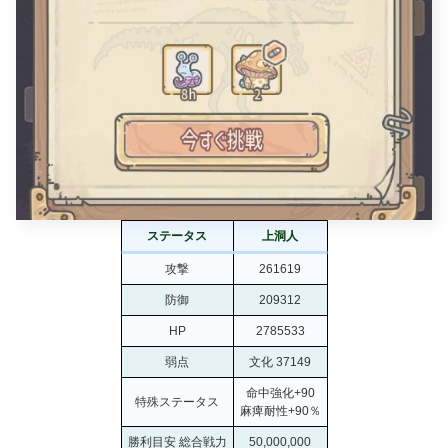
ステータス
上洞人
攻撃
261619
防御
209312
HP
2785533
弱点
文化 37149
命中強化+90
特殊ステータス
麻痺耐性+90％
勝利目安 総合戦力
50,000,000