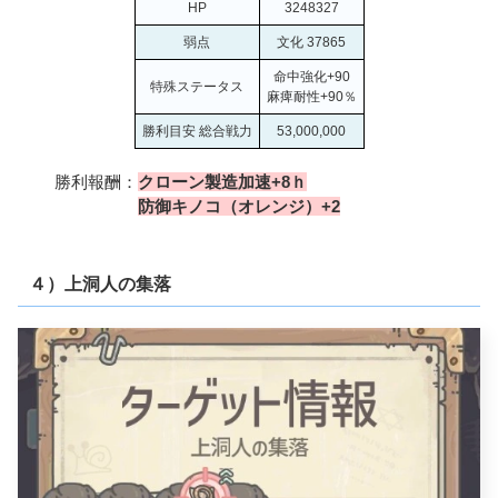
HP
3248327
弱点
文化 37865
命中強化+90
特殊ステータス
麻痺耐性+90％
勝利目安 総合戦力
53,000,000
勝利報酬：
クローン製造加速+8ｈ
防御キノコ（オレンジ）+2
４）上洞人の集落