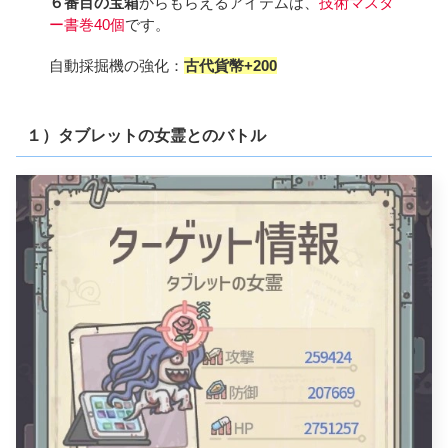
６番目の宝箱
からもらえるアイテムは、
技術マスタ
ー書巻40個
です。
自動採掘機の強化：
古代貨幣+200
１）タブレットの女霊とのバトル