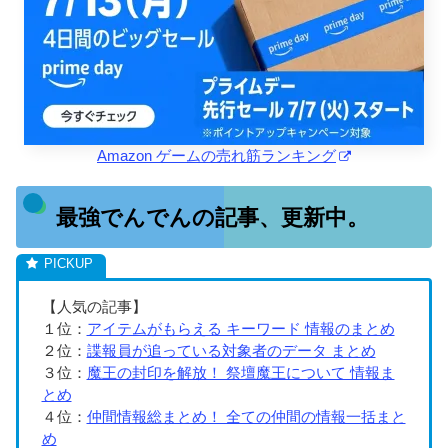
Amazon ゲームの売れ筋ランキング
最強でんでんの記事、更新中。
【人気の記事】
１位：
アイテムがもらえる キーワード 情報のまとめ
２位：
諜報員が追っている対象者のデータ まとめ
３位：
魔王の封印を解放！ 祭壇魔王について 情報ま
とめ
４位：
仲間情報総まとめ！ 全ての仲間の情報一括まと
め