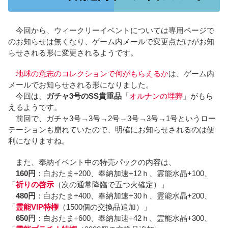
今回から、ウィークリーイベントについては専用ページで
のお知らせは無くなり、ゲーム内メールで変更点だけがお知
らせされる形に変更されるようです。
地球の意志のコレクションで何がもらえるか
は、ゲーム内
メールでお知らせされる形になりました。
今回は、
ガチャ3号のSS貴重品
「
オルナンの埋葬
」がもら
えるようです。
前回で、ガチャ3号→3号→2号→3号→3号→1号というロー
テーションも崩れていたので、明確にお知らせされるのは便
利になりますね。
また、奉納イベント中の特売パックの内容は、
160円
：白おたま+200、奉納加速+12ｈ、霊能水晶+100、
「
祈りの啓示
（次の通常降臨で五つ火確定）」
480円
：白おたま+400、奉納加速+30ｈ、霊能水晶+200、
「
霊能VIP特権
（1500個の交換品追加）」
650円
：白おたま+600、奉納加速+42ｈ、霊能水晶+300、