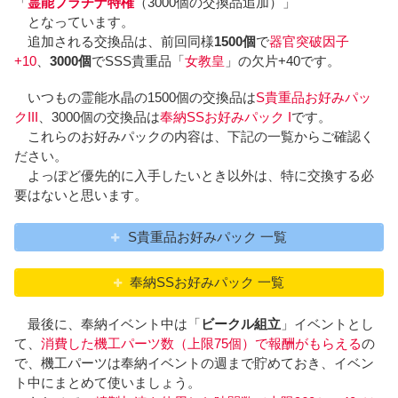
「
霊能プラチナ特権
（3000個の交換品追加）」
となっています。
追加される交換品は、前回同様
1500個
で
器官突破因子
+10
、
3000個
でSSS貴重品「
女教皇
」の欠片+40です。
いつもの霊能水晶の1500個の交換品は
S貴重品お好みパッ
クIII
、3000個の交換品は
奉納SSお好みパック I
です。
これらのお好みパックの内容は、下記の一覧からご確認く
ださい。
よっぽど優先的に入手したいとき以外は、特に交換する必
要はないと思います。
S貴重品お好みパック 一覧
奉納SSお好みパック 一覧
最後に、奉納イベント中は「
ビークル組立
」イベントとし
て、
消費した機工パーツ数（上限75個）で報酬がもらえる
の
で、機工パーツは奉納イベントの週まで貯めておき、イベン
ト中にまとめて使いましょう。