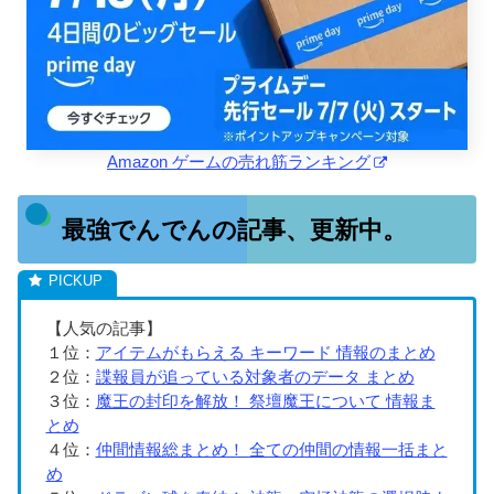
Amazon ゲームの売れ筋ランキング
最強でんでんの記事、更新中。
【人気の記事】
１位：
アイテムがもらえる キーワード 情報のまとめ
２位：
諜報員が追っている対象者のデータ まとめ
３位：
魔王の封印を解放！ 祭壇魔王について 情報ま
とめ
４位：
仲間情報総まとめ！ 全ての仲間の情報一括まと
め