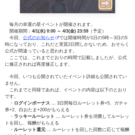
毎月の幸運の星イベントが開催されます。
開催期間：
4/1(水) 0:00 ～ 4/3(金) 23:59
（予定）
今回、
公式のお知らせ
では開催時間が1日の5時～3日の5
時になっており、これだと実質2日間しかないため、おそらく
公式が間違っていると思われます。
ここでは、これまでどおりの時間で記載しましたが、公式
に修正されれば再度修正します。
今回、いつも公開されていたイベント詳細も公開されてい
ません。
これまでと同様であれば、イベントの内容は以下のとおり
です。
・
ログインボーナス
… 3日間毎日ルーレット券+5、ガチャ
券+2、白おたま+200がもらえる
・
ラッキールーレット
… ルーレット券を消費してルーレッ
トを回し、報酬がもらえる
・
ルーレット還元
… ルーレットを回した回数に応じて報酬