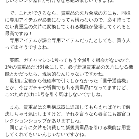
しいオレンジ器官が引けるなら絶対欲しいですよね。
で、これができるなら、貴重品の欠片合成の方にも、同様
に専用アイテムが必要になっても構わないので、必ず持って
ない貴重品の欠片に変換してくれる機能が登場してくれると
最高ですね！
専用アイテムが課金専用アイテムだったとしても、買う人
って出そうですよね。
実際、ガチャマシン1号ってもう全然引く機会がないので、
1号の貴重品だけ対象にして、必ず新規貴重品の欠片になる機
能とかだったら、現実的なんじゃないですかね。
最初は宝箱から低確率で引くしかなかった「量子通信機」
とか、今はガチャや祈願でも出る貴重品になってますけど、
このためだけに1号を引く気はしないですしね。
まあ、貴重品は文明構成器に追加してもらえればそれで解
決しちゃう気はしますけど、それを言うなら器官にも器官コ
レクションショップがありますしね。
同じように欠片を消費して新規貴重品を引ける機能は用意
してくれてもいいんじゃないですかね。