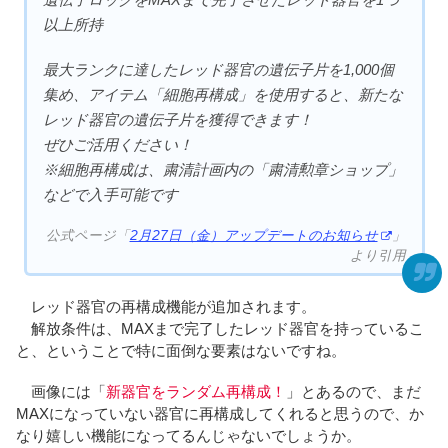
以上所持
最大ランクに達したレッド器官の遺伝子片を1,000個
集め、アイテム「細胞再構成」を使用すると、新たな
レッド器官の遺伝子片を獲得できます！
ぜひご活用ください！
※細胞再構成は、粛清計画内の「粛清勲章ショップ」
などで入手可能です
公式ページ「
2月27日（金）アップデートのお知らせ
」
より引用
レッド器官の再構成機能が追加されます。
解放条件は、MAXまで完了したレッド器官を持っているこ
と、ということで特に面倒な要素はないですね。
画像には「
新器官をランダム再構成！
」とあるので、まだ
MAXになっていない器官に再構成してくれると思うので、か
なり嬉しい機能になってるんじゃないでしょうか。