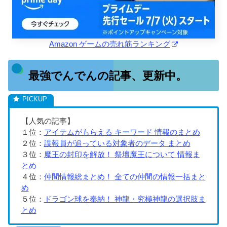
Amazon ゲームの売れ筋ランキング
最強でんでんの記事、更新中。
【人気の記事】
１位：
アイテムがもらえる キーワード 情報のまとめ
２位：
諜報員が追っている対象者のデータ まとめ
３位：
魔王の封印を解放！ 祭壇魔王について 情報ま
とめ
４位：
仲間情報総まとめ！ 全ての仲間の情報一括まと
め
５位：
ドラゴン球を奉納！ 神龍・究極神龍の選択肢ま
とめ