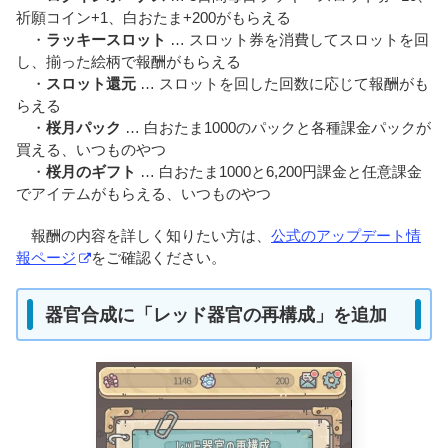
祈願コイン+1、白おたま+200がもらえる
・
ラッキースロット
… スロット券を消費してスロットを回
し、揃った絵柄で報酬がもらえる
・
スロット還元
… スロットを回した回数に応じて報酬がも
らえる
・
桜月パック
… 白おたま1000のパックと各種課金パックが
買える、いつものやつ
・
桜月のギフト
… 白おたま1000と6,200円課金と任意課金
でアイテムがもらえる、いつものやつ
報酬の内容を詳しく知りたい方は、
公式のアップデート情
報ページ
をご確認ください。
器官合成に「レッド器官の再構成」を追加