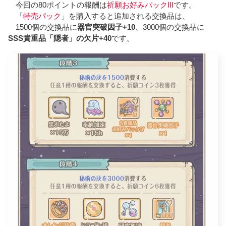
今回の80ポイントの報酬は
祈願お好みパックIII
です。
「
特売パック
」を購入すると追加される交換品は、
1500個の交換品に
器官突破因子+10
、3000個の交換品に
SSS貴重品「隠者」の欠片+40
です。