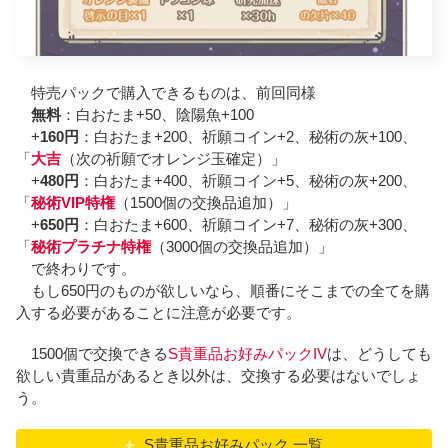
特売パックで購入できるものは、前回同様
無料
：白おたま+50、陰陽魚+100
+
160円
：白おたま+200、祈願コイン+2、秘術の灰+100、
「
大吉
（次の祈願でオレンジ玉確定）」
+
480円
：白おたま+400、祈願コイン+5、秘術の灰+200、
「
秘術VIP特権
（1500個の交換品追加）」
+
650円
：白おたま+600、祈願コイン+7、秘術の灰+300、
「
秘術プラチナ特権
（3000個の交換品追加）」
で終わりです。
もし650円のものが欲しいなら、順番にそこまでの全てを購
入する必要があることに注意が必要です。
1500個で交換できる
S貴重品お好みパックIV
は、どうしても
欲しい貴重品があるとき以外は、交換する必要はないでしょ
う。
S貴重品お好みパック 一覧