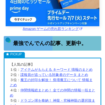
Amazon ゲームの売れ筋ランキング
最強でんでんの記事、更新中。
【人気の記事】
１位：
アイテムがもらえる キーワード 情報のまとめ
２位：
諜報員が追っている対象者のデータ まとめ
３位：
魔王の封印を解放！ 祭壇魔王について 情報ま
とめ
４位：
仲間情報総まとめ！ 全ての仲間の情報一括まと
め
５位：
ドラゴン球を奉納！ 神龍・究極神龍の選択肢ま