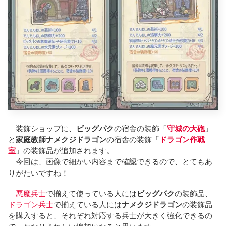
装飾ショップに、
ビッグパク
の宿舎の装飾「
守城の大砲
」
と
家庭教師ナメクジドラゴン
の宿舎の装飾「
ドラゴン作戦
室
」の装飾品が追加されます。
今回は、画像で細かい内容まで確認できるので、とてもあ
りがたいですね！
悪魔兵士
で揃えて使っている人には
ビッグパク
の装飾品、
ドラゴン兵士
で揃えている人には
ナメクジドラゴン
の装飾品
を購入すると、それぞれ対応する兵士が大きく強化できるの