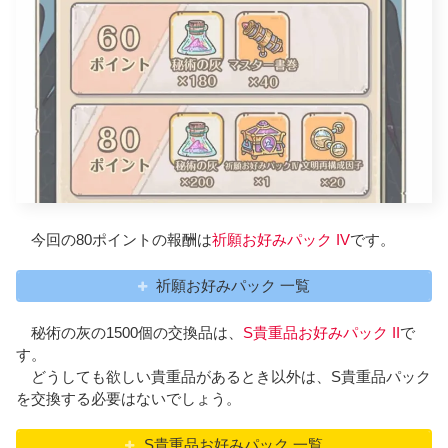
今回の80ポイントの報酬は
祈願お好みパック IV
です。
祈願お好みパック 一覧
秘術の灰の1500個の交換品は、
S貴重品お好みパック II
で
す。
どうしても欲しい貴重品があるとき以外は、S貴重品パック
を交換する必要はないでしょう。
S貴重品お好みパック 一覧